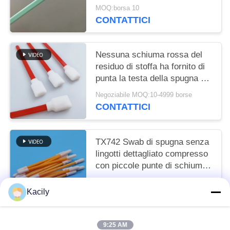
MOQ:borsa 10
CONTATTICI
Nessuna schiuma rossa del
residuo di stoffa ha fornito di
punta la testa della spugna del
quadrato di rettangolo dei
Negoziabile MOQ:10-4999 borse
tamponi
CONTATTICI
TX742 Swab di spugna senza
lingotti dettagliato compresso
con piccole punte di schiuma
in camera pulita per la pulizia
Negoziabile MOQ:100-9999 pezzi
in fabbrica
Kacily
CONTATTICI
9:25 AM