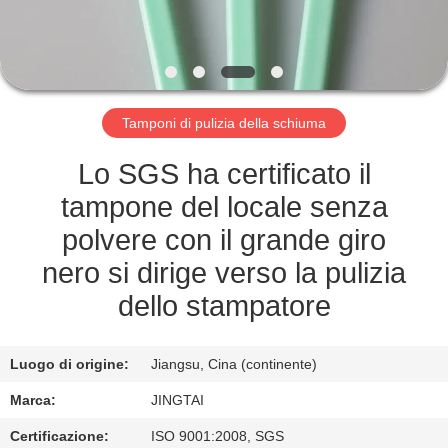
FABBRICA
CONTROLLO
DELLA
Tamponi di pulizia della schiuma
QUALITÀ
Lo SGS ha certificato il
CONTATTACI
tampone del locale senza
polvere con il grande giro
NOTIZIE
nero si dirige verso la pulizia
dello stampatore
CASI
Luogo di origine:
Jiangsu, Cina (continente)
CHIEDI UN
Marca:
JINGTAI
PREVENTIVO
Certificazione:
ISO 9001:2008, SGS