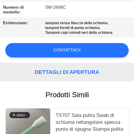
Numero di
SW-2608C
MAPPA
modello:
DEL
Evidenziare:
,
tamponi senza filaccia della schiuma
,
SITO
tamponi forniti di punta schiuma
Tamponi capi rotondi neri della schiuma
PRIVACY
CONTATTACI!
POLICY
DETTAGLI DI APERTURA
Prodotti Simili
TX707 Sala pulita Swab di
schiuma rettangolare spessa
punta di spugna Stampa pulita