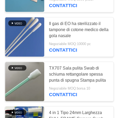
FABBRICA
CONTATTICI
CONTROLLO
135
Il gas di EO ha sterilizzato il
DELLA
tampone di cotone medico della
Tamponi del
QUALITÀ
gola nasale
poliestere
Negoziabile MOQ:10000 pc
CONTATTICI
CONTATTACI
NOTIZIE
TX707 Sala pulita Swab di
schiuma rettangolare spessa
42
punta di spugna Stampa pulita
CASI
Corredo di pulizia
Negoziabile MOQ:borsa 10
CONTATTICI
della macchina
CHIEDI UN
PREVENTIVO
fotografica
4 in 1 Tipo 24mm Larghezza