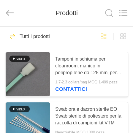
2026
suzhou
jintai
Prodotti
antistatic
products
co.ltd.
All
Rights
CASA.
288
Reserved.
Tutti i prodotti
tamponi di pulizia
PRODOTTI
della schiuma
Tamponi in schiuma per
cleanroom, manico in
VIDEO
polipropilene da 128 mm, per la
manutenzione delle stampanti
1.7-2.3 dollars/bag MOQ:1-499 pezzi
CHI
CONTATTICI
234
SIAMO
Tamponi di punta
Swab orale dacron sterile EO
VISITA
Swab sterile di poliestere per la
della schiuma
raccolta di campioni kit VTM
ALLA
Negoziabile MOQ:1000 pezzi