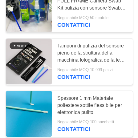
FULL FRAME Camera Swab
Kit pulizia con sensore Swab
MAPPA
Cleaner asciugamani
Negoziabile MOQ:50 scatole
DEL
74
CONTATTICI
SITO
Tamponi della
raccolta di
Tamponi di pulizia del sensore
PRIVACY
pieno della struttura della
esemplare
POLICY
macchina fotografica della testa
di Microfiber
Negoziabile MOQ:10-999 pezzi
CONTATTICI
20
Tampone sterile
Spessore 1 mm Materiale
poliestere sottile flessibile per
eliminabile
elettronica pulito
Negoziabile MOQ:100 sacchetti
CONTATTICI