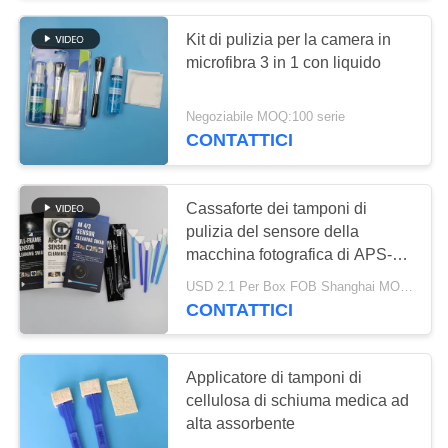
Kit di pulizia per la camera in
14
microfibra 3 in 1 con liquido
Tampone di
Negoziabile MOQ:100 serie
campionamento
CONTATTICI
eliminabile
Cassaforte dei tamponi di
pulizia del sensore della
macchina fotografica di APS-C
111
nessun singolo pacchetto ferito
USD 2.1 Per Box FOB Shanghai MOQ:10 scatole
Germogli industriali
CONTATTICI
del cotone
Applicatore di tamponi di
cellulosa di schiuma medica ad
alta assorbente