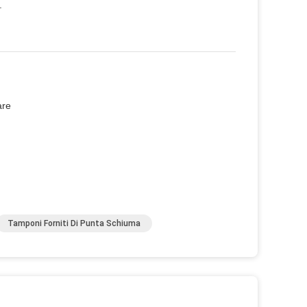
.
are
Tamponi Forniti Di Punta Schiuma
o