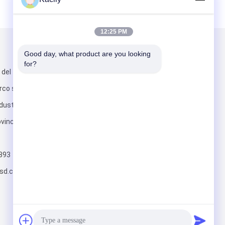
12:25 PM
Scrivici
Good day, what product are you looking 
for?
 del tonghe,
arco scientifico,
ustriale, città
vincia di
Invii
393
sd.cn