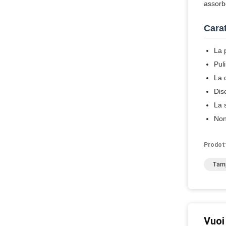
assorbe
Carat
La 
Puli
La 
Dis
La 
Non
Prodot
Tamp
Vuoi