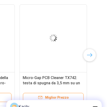
della
Micro-Gap PCB Cleaner TX742:
cro-
testa di spugna da 3,5 mm su un
larga
manico da 75 mm per un accesso
pida
senza pari in assemblee affollate
Miglior Prezzo
Kacily