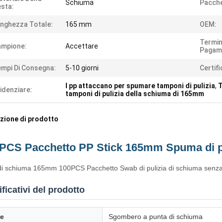
Schiuma
Pacche
sta:
nghezza Totale:
165 mm
OEM:
Termin
ampione:
Accettare
Pagam
mpi Di Consegna:
5-10 giorni
Certifi
I pp attaccano per spumare tamponi di pulizia
,
T
idenziare:
tamponi di pulizia della schiuma di 165mm
zione di prodotto
PCS Pacchetto PP Stick 165mm Spuma di pu
i schiuma 165mm 100PCS Pacchetto Swab di pulizia di schiuma senza l
ficativi del prodotto
e
Sgombero a punta di schiuma