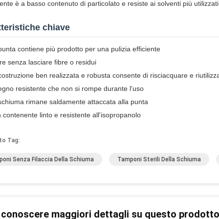
nte è a basso contenuto di particolato e resiste ai solventi più utilizzati
teristiche chiave
punta contiene più prodotto per una pulizia efficiente
re senza lasciare fibre o residui
costruzione ben realizzata e robusta consente di risciacquare e riutilizz
egno resistente che non si rompe durante l'uso
schiuma rimane saldamente attaccata alla punta
 contenente linto e resistente all'isopropanolo
to Tag:
oni Senza Filaccia Della Schiuma
Tamponi Sterili Della Schiuma
 conoscere maggiori dettagli su questo prodott