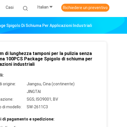
Italian
Casi
Richiedere un preventivo
 Spigolo Di Schiuma Per Applicazioni Industriali
m di lunghezza tamponi per la pulizia senza
ma 100PCS Package Spigolo di schiuma per
azioni industriali
i:
i origine:
Jiangsu, Cina (continente)
JINGTAI
cazione:
SGS; ISO9001; BV
 di modello:
SW-2611C3
i di pagamento e spedizione: