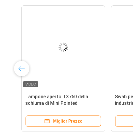
Tampone aperto TX750 della
Swab per
schiuma di Mini Pointed
industri
Cleanroom ESD delle cellule senza
con leg
polvere
capacit
Miglior Prezzo
solvent