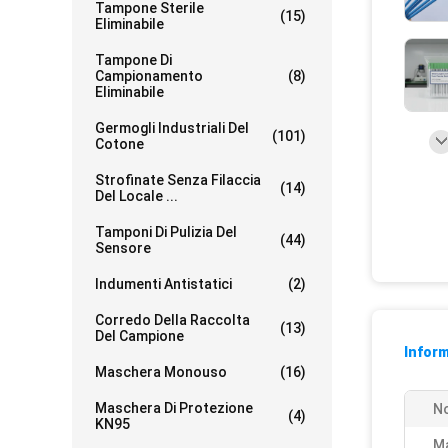
Tampone Sterile
(15)
Eliminabile
Tampone Di
Campionamento
(8)
Eliminabile
Germogli Industriali Del
(101)
Cotone
Strofinate Senza Filaccia
(14)
Del Locale ...
Tamponi Di Pulizia Del
(44)
Sensore
Indumenti Antistatici
(2)
Corredo Della Raccolta
(13)
Del Campione
Inform
Maschera Monouso
(16)
Maschera Di Protezione
N
(4)
KN95
Ma