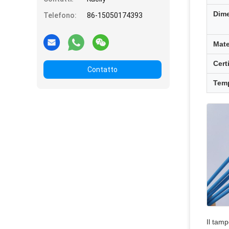
Dim
Telefono:
86-15050174393
Mate
Cert
Contatto
Tem
Il tam