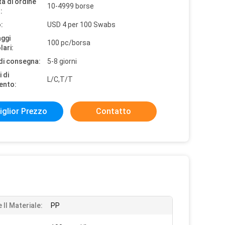
à di ordine
10-4999 borse
:
:
USD 4 per 100 Swabs
aggi
100 pc/borsa
lari:
di consegna:
5-8 giorni
 di
L/C,T/T
ento:
iglior Prezzo
Contatto
 Il Materiale:
PP