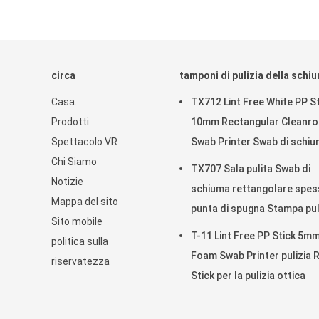
circa
tamponi di pulizia della schi
Casa.
TX712 Lint Free White PP St
Prodotti
10mm Rectangular Cleanr
Spettacolo VR
Swab Printer Swab di schi
Chi Siamo
ESD per la pulizia
TX707 Sala pulita Swab di
Notizie
schiuma rettangolare spes
Mappa del sito
punta di spugna Stampa pul
Sito mobile
T-11 Lint Free PP Stick 5m
politica sulla
Foam Swab Printer pulizia 
riservatezza
Stick per la pulizia ottica