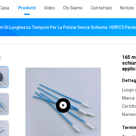
Casa.
Prodotti
Video
Chi Siamo
Contattaci
Notizie
m Di Lunghezza Tamponi Per La Pulizia Senza Schiuma 100PCS Package
165 m
schiu
applic
Dettagl
Luogo d
Marca:
Certifi
Numero
Termin