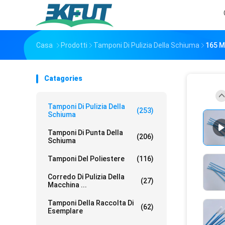
Casa
Prodotti
Tamponi Di Pulizia Della Schiuma
165 M
Catagories
Tamponi Di Pulizia Della
(253)
Schiuma
Tamponi Di Punta Della
(206)
Schiuma
Tamponi Del Poliestere
(116)
Corredo Di Pulizia Della
(27)
Macchina ...
Tamponi Della Raccolta Di
(62)
Esemplare