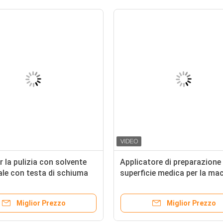
 la pulizia con solvente
Applicatore di preparazione 
ale con testa di schiuma
superficie medica per la ma
ame termico, elevata
testa: Spugna bianca extra 
à di contenimento del
da 16 mm per la gestione ra
Miglior Prezzo
Miglior Prezzo
e
dei fluidi e l'avvolgimento