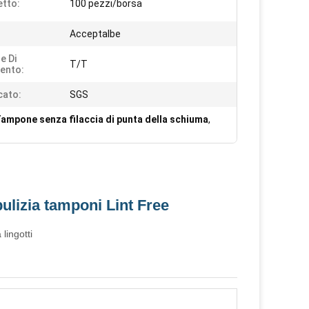
tto:
100 pezzi/borsa
Acceptalbe
e Di
T/T
ento:
cato:
SGS
ampone senza filaccia di punta della schiuma
,
lizia tamponi Lint Free
ingotti