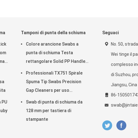
uma
Tamponi di punta della schiuma
Seguaci
ick
Colore arancione Swabs a
No. 50, strada
oom
punta di schiuma Testa
Wei tinge il p
uma
rettangolare Solid PP Handle
complesso ind
Lint Swabs Free
Professionali TX751 Spirale
di Suzhou, pro
sa
Spuma Tip Swabs Precision
Jiangsu, Cina
ita
Gap Cleaners per uso
86-15050174
industriale elettronico
m PU
Swab di punta di schiuma da
swab@jintaie
Ruby
128 mm per tastiera di
stampante