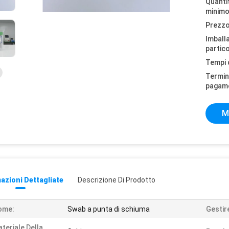
Quantit
minimo
Prezzo
Imball
partico
Tempi 
Termini
pagam
M
azioni Dettagliate
Descrizione Di Prodotto
ome:
Swab a punta di schiuma
Gestire
teriale Della