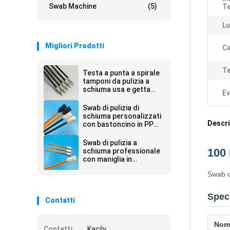
Swab Machine
(5)
Te
Lu
Migliori Prodotti
C
Te
Testa a punta a spirale
tamponi da pulizia a
schiuma usa e getta
Ev
con manico nero 67
mm di lunghezza
Swab di pulizia di
schiuma personalizzati
Descri
con bastoncino in PP
per stampanti
Swab di pulizia a
100 
schiuma professionale
con maniglia in
polipropilene
Swab d
Speci
Contatti
Nom
Contatti:
Kacily