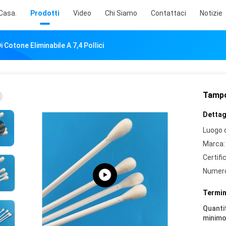
Casa.
Prodotti
Video
Chi Siamo
Contattaci
Notizie
Cotone Eliminabile A 7,4 Pollici
Tampon
Dettagl
Luogo d
Marca:
Certifi
Numero
Termin
Quantit
minimo