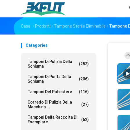
Casa
Prodotti
Tampone Sterile Eliminabile
Tampone Di 
Catagories
Tamponi Di Pulizia Della
(253)
Schiuma
Tamponi Di Punta Della
(206)
Schiuma
Tamponi Del Poliestere
(116)
Corredo Di Pulizia Della
(27)
Macchina ...
Tamponi Della Raccolta Di
(62)
Esemplare