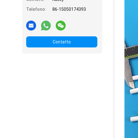
Telefono:
86-15050174393
Contatto