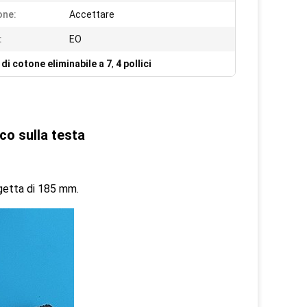
one:
Accettare
:
EO
i cotone eliminabile a 7
,
4 pollici
co sulla testa
getta di 185 mm.