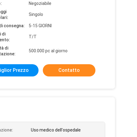
:
Negoziabile
aggi
Singolo
lari:
di consegna:
5-15 GIORNI
 di
T/T
ento:
tà di
500.000 pc al giorno
tazione:
iglior Prezzo
Contatto
azione:
Uso medico dell'ospedale