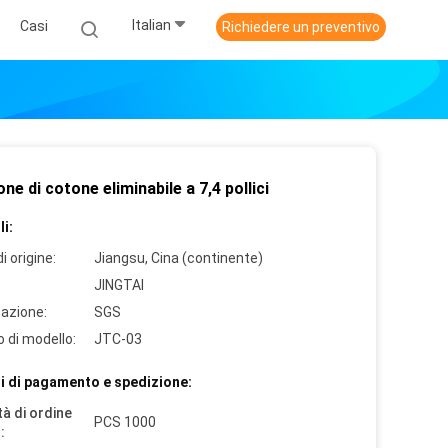
Italian
Casi
Richiedere un preventivo
e di cotone eliminabile a 7,4 pollici
i:
i origine:
Jiangsu, Cina (continente)
JINGTAI
cazione:
SGS
 di modello:
JTC-03
i di pagamento e spedizione:
à di ordine
PCS 1000
: