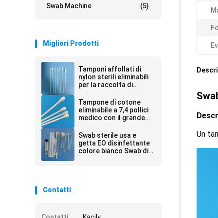
Swab Machine
(5)
Ma
Fo
Migliori Prodotti
Ev
Tamponi affollati di
Descri
nylon sterili eliminabili
per la raccolta di
esemplare
Swab
Tampone di cotone
eliminabile a 7,4 pollici
Descr
medico con il grande
foro capo sui bastoni
di pulizia della maniglia
Un tam
Swab sterile usa e
getta EO disinfettante
colore bianco Swab di
campionamento
personalizzabile
Contatti
Contatti:
Kacily