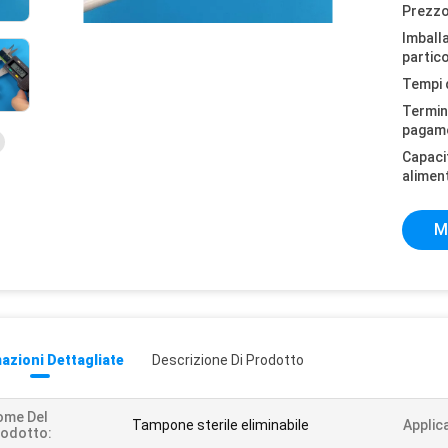
Prezzo
Imball
partico
Tempi 
Termini
pagam
Capaci
alimen
M
azioni Dettagliate
Descrizione Di Prodotto
ome Del
Tampone sterile eliminabile
Applic
odotto: