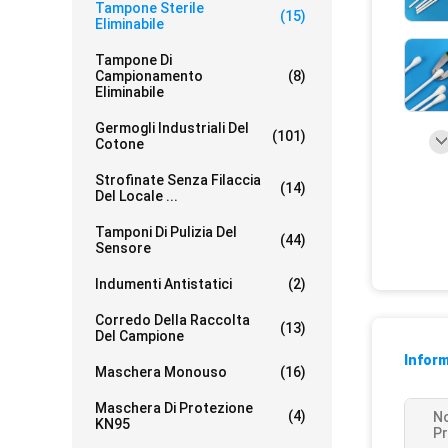
Tampone Sterile
(15)
Eliminabile
Tampone Di
Campionamento
(8)
Eliminabile
Germogli Industriali Del
(101)
Cotone
Strofinate Senza Filaccia
(14)
Del Locale ...
Tamponi Di Pulizia Del
(44)
Sensore
Indumenti Antistatici
(2)
Corredo Della Raccolta
(13)
Del Campione
Inform
Maschera Monouso
(16)
Maschera Di Protezione
(4)
N
KN95
Pr