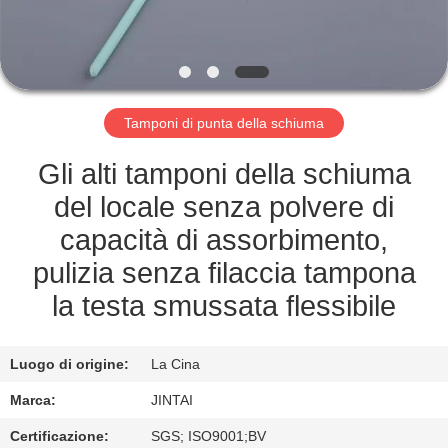
FABBRICA
CONTROLLO
DELLA
Tamponi di punta della schiuma
QUALITÀ
Gli alti tamponi della schiuma
CONTATTACI
del locale senza polvere di
capacità di assorbimento,
NOTIZIE
pulizia senza filaccia tampona
la testa smussata flessibile
CASI
Luogo di origine:
La Cina
CHIEDI UN
Marca:
JINTAI
PREVENTIVO
Certificazione:
SGS; ISO9001;BV