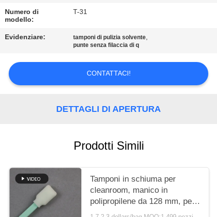
Numero di
T-31
MAPPA
modello:
DEL
Evidenziare:
,
tamponi di pulizia solvente
SITO
punte senza filaccia di q
CONTATTACI!
PRIVACY
POLICY
DETTAGLI DI APERTURA
Prodotti Simili
Tamponi in schiuma per
cleanroom, manico in
polipropilene da 128 mm, per
la manutenzione delle
1.7-2.3 dollars/bag MOQ:1-499 pezzi