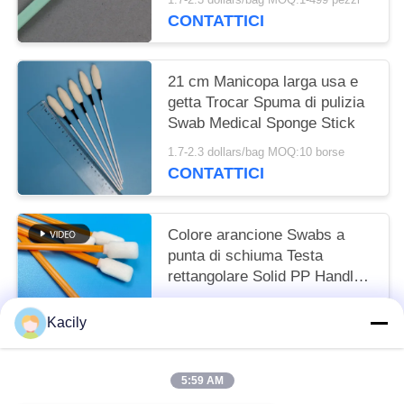
stampanti
CONTATTICI
21 cm Manicopa larga usa e
getta Trocar Spuma di pulizia
Swab Medical Sponge Stick
1.7-2.3 dollars/bag MOQ:10 borse
CONTATTICI
Colore arancione Swabs a
punta di schiuma Testa
rettangolare Solid PP Handle
Lint Swabs Free
1.7-2.3 dollars/bag MOQ:50 BAG
Kacily
CONTATTICI
5:59 AM
Categorie popolari
Tutti