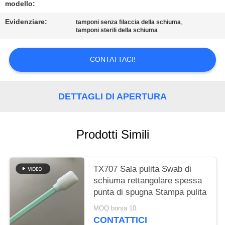
modello:
MAPPA
Evidenziare:
,
tamponi senza filaccia della schiuma
DEL
tamponi sterili della schiuma
SITO
CONTATTACI!
PRIVACY
DETTAGLI DI APERTURA
POLICY
Prodotti Simili
TX707 Sala pulita Swab di
schiuma rettangolare spessa
punta di spugna Stampa pulita
MOQ:borsa 10
CONTATTICI