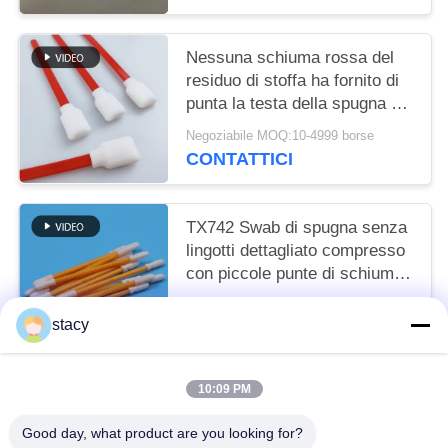
Nessuna schiuma rossa del
residuo di stoffa ha fornito di
punta la testa della spugna del
quadrato di rettangolo dei
Negoziabile MOQ:10-4999 borse
tamponi
CONTATTICI
TX742 Swab di spugna senza
lingotti dettagliato compresso
con piccole punte di schiuma
in camera pulita per la pulizia
Negoziabile MOQ:100-9999 pezzi
in fabbrica
stacy
CONTATTICI
10:09 PM
Categorie popolari
Tutti
Good day, what product are you looking for?