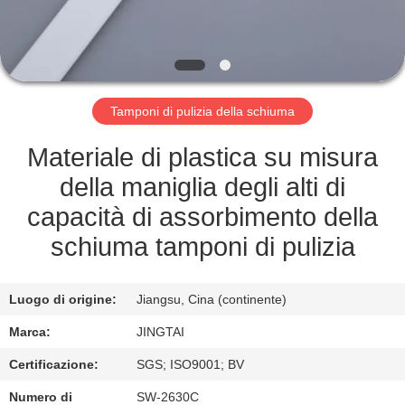
FABBRICA
CONTROLLO
DELLA
Tamponi di pulizia della schiuma
QUALITÀ
Materiale di plastica su misura
CONTATTACI
della maniglia degli alti di
capacità di assorbimento della
NOTIZIE
schiuma tamponi di pulizia
CASI
Luogo di origine:
Jiangsu, Cina (continente)
Marca:
JINGTAI
CHIEDI UN
Certificazione:
SGS; ISO9001; BV
PREVENTIVO
Numero di
SW-2630C