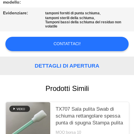
modello:
MAPPA
Evidenziare:
,
tamponi forniti di punta schiuma
,
DEL
tamponi sterili della schiuma
Tamponi bassi della schiuma del residuo non
volatile
SITO
CONTATTACI!
PRIVACY
POLICY
DETTAGLI DI APERTURA
Prodotti Simili
TX707 Sala pulita Swab di
schiuma rettangolare spessa
punta di spugna Stampa pulita
MOQ:borsa 10