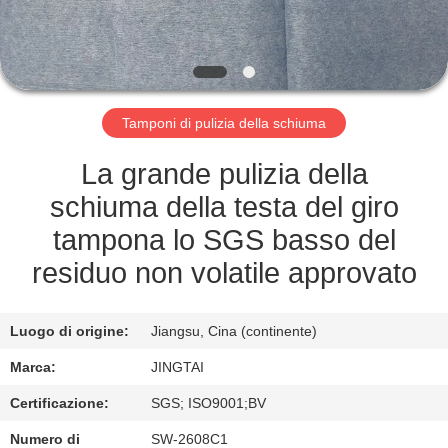
FABBRICA
CONTROLLO
DELLA
Tamponi di pulizia della schiuma
QUALITÀ
La grande pulizia della
CONTATTACI
schiuma della testa del giro
tampona lo SGS basso del
NOTIZIE
residuo non volatile approvato
CASI
Luogo di origine:
Jiangsu, Cina (continente)
Marca:
JINGTAI
CHIEDI UN
Certificazione:
SGS; ISO9001;BV
PREVENTIVO
Numero di
SW-2608C1