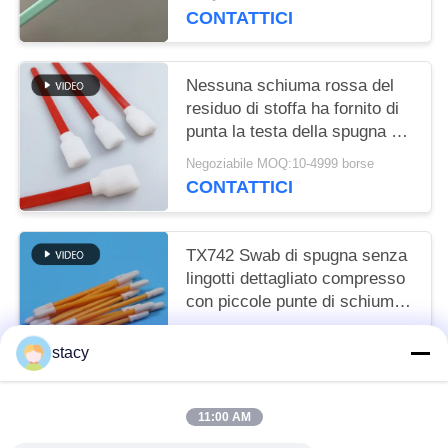
CONTATTICI
Nessuna schiuma rossa del
residuo di stoffa ha fornito di
punta la testa della spugna del
quadrato di rettangolo dei
Negoziabile MOQ:10-4999 borse
tamponi
CONTATTICI
TX742 Swab di spugna senza
lingotti dettagliato compresso
con piccole punte di schiuma
in camera pulita per la pulizia
Negoziabile MOQ:100-9999 pezzi
in fabbrica
stacy
CONTATTICI
11:00 AM
Categorie popolari
Tutti