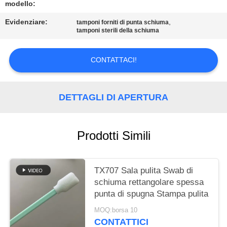
modello:
MAPPA
Evidenziare:
,
tamponi forniti di punta schiuma
DEL
tamponi sterili della schiuma
SITO
CONTATTACI!
PRIVACY
DETTAGLI DI APERTURA
POLICY
Prodotti Simili
TX707 Sala pulita Swab di
schiuma rettangolare spessa
punta di spugna Stampa pulita
MOQ:borsa 10
CONTATTICI