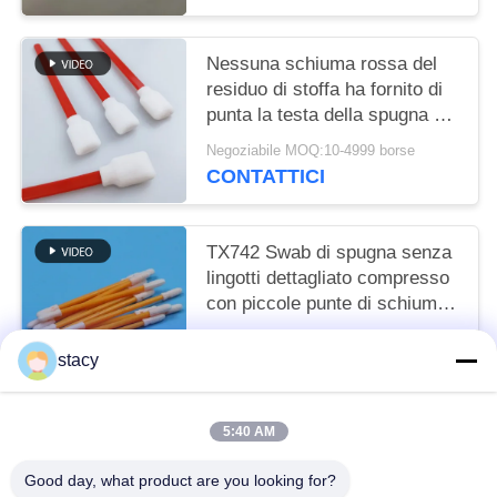
Nessuna schiuma rossa del
residuo di stoffa ha fornito di
punta la testa della spugna del
quadrato di rettangolo dei
Negoziabile MOQ:10-4999 borse
tamponi
CONTATTICI
TX742 Swab di spugna senza
lingotti dettagliato compresso
con piccole punte di schiuma
in camera pulita per la pulizia
Negoziabile MOQ:100-9999 pezzi
in fabbrica
stacy
CONTATTICI
5:40 AM
Categorie popolari
Tutti
Good day, what product are you looking for?