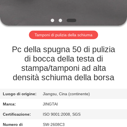
FABBRICA
CONTROLLO
DELLA
Tamponi di pulizia della schiuma
QUALITÀ
Pc della spugna 50 di pulizia
CONTATTACI
di bocca della testa di
stampa/tamponi ad alta
NOTIZIE
densità schiuma della borsa
CASI
Luogo di origine:
Jiangsu, Cina (continente)
Marca:
JINGTAI
CHIEDI UN
Certificazione:
ISO 9001:2008, SGS
PREVENTIVO
Numero di
SW-2608C3