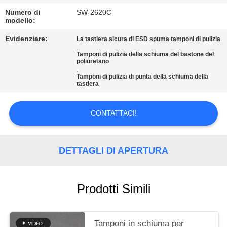
Numero di
SW-2620C
MAPPA
modello:
DEL
Evidenziare:
La tastiera sicura di ESD spuma tamponi di pulizia
,
SITO
Tamponi di pulizia della schiuma del bastone del
poliuretano
,
Tamponi di pulizia di punta della schiuma della
PRIVACY
tastiera
POLICY
CONTATTACI!
DETTAGLI DI APERTURA
Prodotti Simili
Tamponi in schiuma per