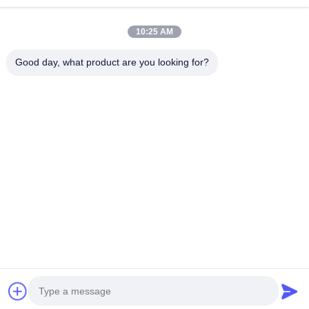
10:25 AM
Categorie popolari
Tutti
Good day, what product are you looking for?
Tamponi Di Pulizia Della Schiuma
Tamponi Di Punta Della Schiuma
Tamponi Del Poliestere
Corredo Di Pulizia Della Macchina Fotografica
Tamponi Della Raccolta Di Esemplare
Tampone Sterile Eliminabile
Tampone Di Campionamento Eliminabile
Germogli Industriali Del Cotone
Sottoscriva