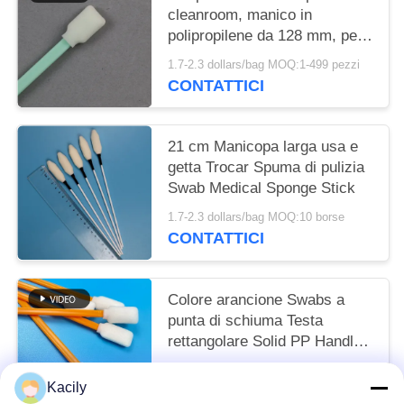
cleanroom, manico in
polipropilene da 128 mm, per
la manutenzione delle
1.7-2.3 dollars/bag MOQ:1-499 pezzi
stampanti
CONTATTICI
21 cm Manicopa larga usa e
getta Trocar Spuma di pulizia
Swab Medical Sponge Stick
1.7-2.3 dollars/bag MOQ:10 borse
CONTATTICI
Colore arancione Swabs a
punta di schiuma Testa
rettangolare Solid PP Handle
Lint Swabs Free
1.7-2.3 dollars/bag MOQ:50 BAG
Kacily
CONTATTICI