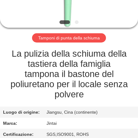
FABBRICA
CONTROLLO
DELLA
Tamponi di punta della schiuma
QUALITÀ
La pulizia della schiuma della
CONTATTACI
tastiera della famiglia
tampona il bastone del
NOTIZIE
poliuretano per il locale senza
polvere
CASI
Luogo di origine:
Jiangsu, Cina (continente)
CHIEDI UN
Marca:
Jintai
PREVENTIVO
Certificazione:
SGS,ISO9001, ROHS