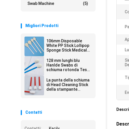
Swab Machine
(5)
Co
Migliori Prodotti
Pa
Ap
106mm Disposable
White PP Stick Lollipop
Lu
Sponge Stick Medical
Round Foam Swab
Applicator per la pelle
Si
128 mm lunghi blu
Antiseptico
De
Hanlde Swabs di
schiuma rotonda Testa
della stampante per
Ti
auto Swab di rimozione
La punta della schiuma
della polvere
di Head Cleaning Stick
della stampante
Ev
tampona il quadrato di
rettangolo
Descri
Contatti
Descr
Contatti:
Kacily