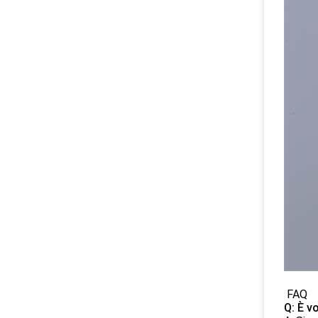
FAQ
Q: È v