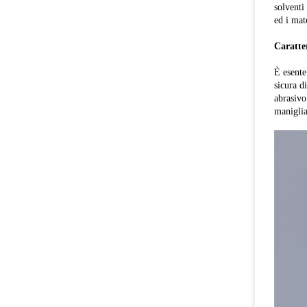
solventi
ed i mate
Caratte
È esente
sicura d
abrasivo
maniglia