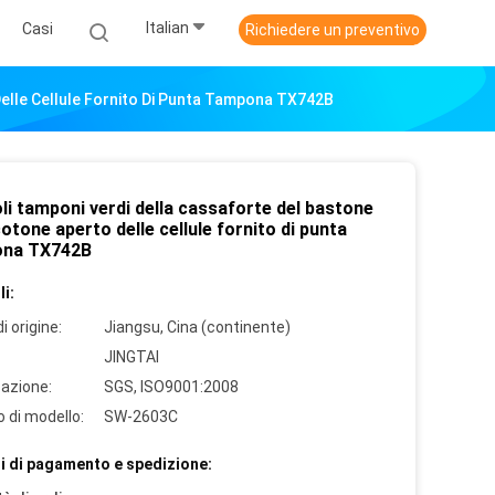
Italian
Casi
Richiedere un preventivo
Delle Cellule Fornito Di Punta Tampona TX742B
oli tamponi verdi della cassaforte del bastone
otone aperto delle cellule fornito di punta
ona TX742B
i:
i origine:
Jiangsu, Cina (continente)
JINGTAI
cazione:
SGS, ISO9001:2008
 di modello:
SW-2603C
i di pagamento e spedizione: