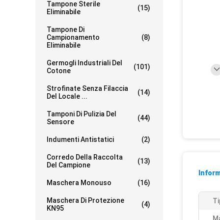
Tampone Sterile
(15)
Eliminabile
Tampone Di
Campionamento
(8)
Eliminabile
Germogli Industriali Del
(101)
Cotone
Strofinate Senza Filaccia
(14)
Del Locale ...
Tamponi Di Pulizia Del
(44)
Sensore
Indumenti Antistatici
(2)
Corredo Della Raccolta
(13)
Del Campione
Inform
Maschera Monouso
(16)
Maschera Di Protezione
Ti
(4)
KN95
Ma