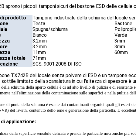
 aprono i piccoli tamponi sicuri del bastone ESD delle cellule c
di prodotto
Tampone industriale della schiuma del locale se
ione
Testa
Bastone
ale
Spugna/schiuma
Polipropil
e
Bianco
Verde
ezza
3.2mm
3mm
ore
3.2mm
3mm
ezza
11mm
60mm
ezza totale
71mm
icazione
SGS, 9001:2008 DI ISO
pone TX742B del locale senza polvere di ESD è un tampone eccell
 sottile limitato della scanalatura in cui l'altezza di spessore 
 della schiuma della aperto cellula è di ad alto livello di pulizia e di resistente 
mente nell'eliminazione della contaminazione sulle superfici e nella pulizia dell
ne di punta della schiuma è esente dai contaminanti organici quali gli esteri del
VR) del iswith, contenuto dello ione e generazione della particella. È eccellente 
di applicazione:
ulizia della superficie sensibile delicata e prenda le particelle microniche più s