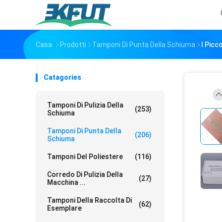
Casa
Prodotti
Tamponi Di Punta Della Schiuma
I Picc
Catagories
Tamponi Di Pulizia Della
(253)
Schiuma
Tamponi Di Punta Della
(206)
Schiuma
Tamponi Del Poliestere
(116)
Corredo Di Pulizia Della
(27)
Macchina ...
Tamponi Della Raccolta Di
(62)
Esemplare