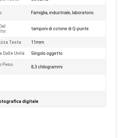
o:
Famiglia, industriale, laboratorio
Del
tamponi di cotone di Q-punte
to:
zza Testa:
11mm
 Delle Unità:
Singolo oggetto
o Peso
8,3 chilogrammi
otografica digitale