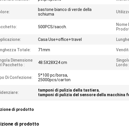
bastone bianco di verde della
lore:
Utilizz
schiuma
Nome 
cchetto:
500PCS/sacch.
Prodot
plicazione:
Casa Use+office+travel
Lunghe
nghezza Totale:
71mm
Vendita
ngola Dimensione
Singol
48.5X28X24 cm
l Pacchetto :
Lordo:
5*100 pc/borsa,
po Di Confezione:
25000pcs/carton
tamponi di pulizia della tastiera
,
idenziare:
tamponi di pulizia del sensore della macchina f
zione di prodotto
izione di prodotto