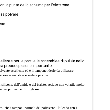
on la punta della schiuma per l'elettrone
nza polvere
ene
ente per le parti e le assemblee di pulizia nello
è una preoccupazione importante.
solvente eccellente ed è il tampone ideale da utilizzare
e aree scanalate e scanalate piccole.
 silicone, dell'amide o del ftalato. residuo non volatile molto
per pulizia per tutti gli usi.
otto- che i tamponi normali del poliestere.
Pulendo con i