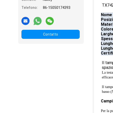
TX742B
Telefono:
86-15050174393
Nome 
Posiz
Materi
Color
Largh
Contatto
Spess
Lungh
Lungh
Certif
Il tam
spazio
La testa
efficace
Il tampo
basso (N
Campi 
Per la p