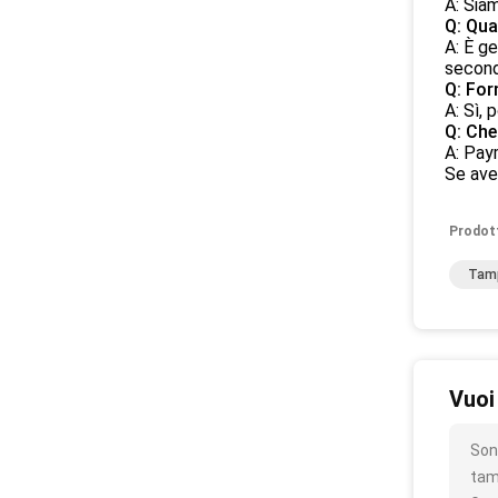
A: Sia
Q: Qua
A: È ge
second
Q: For
A: Sì,
Q: Che
A: Pay
Se ave
Prodot
Tamp
Vuoi
Son
tam