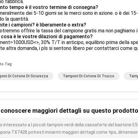
mo fabbrica.
nto tempo è il vostro termine di consegna?
neralmente dei 5-10 giorni se le merci sono in azione. o è dei 15-
o la quantità.
nite i campioni? è liberamente o extra?
 potremmo offrire la tassa del campione gratis ma non paghiamo il
 cosa è le vostre dilazioni di pagamento?
ment=1000USD<>, 30% T/T in anticipo, equilibrio prima della spe
te altra domanda, i pls si sentono libero per contattarci come qu
to Tag:
oni Di Cotone Di Sicurezza
Tamponi Di Cotone Di Trucco
Tamp
 conoscere maggiori dettagli su questo prodott
o interessato a I piccoli tamponi verdi della cassaforte del bastone ESD
pona TX742B potresti inviarmi maggiori dettagli come tipo, dimensione