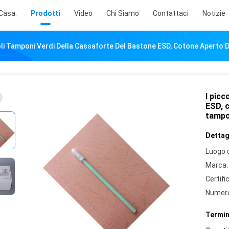
Casa.
Prodotti
Video
Chi Siamo
Contattaci
Notizie
oli Tamponi Verdi Della Cassaforte Del Bastone ESD, Cotone Aperto 
I picc
ESD, c
tamp
Dettagl
Luogo d
Marca:
Certifi
Numero
Termin