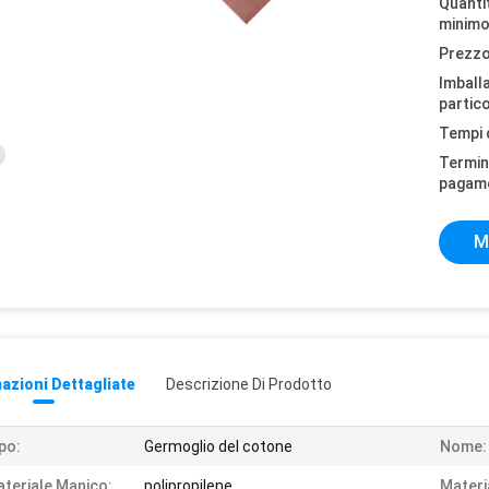
Quantit
minimo
Prezzo
Imball
partico
Tempi 
Termini
pagam
M
azioni Dettagliate
Descrizione Di Prodotto
po:
Germoglio del cotone
Nome:
teriale Manico:
polipropilene
Materi