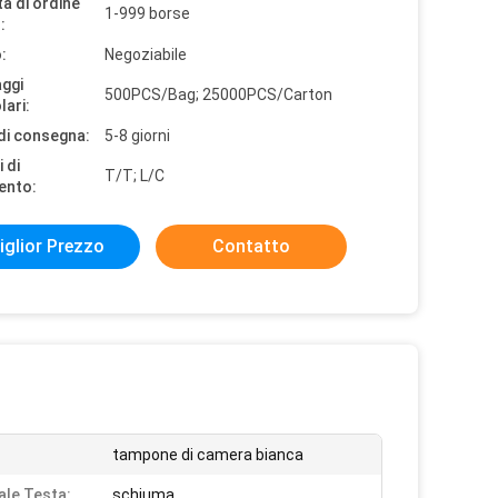
à di ordine
1-999 borse
:
:
Negoziabile
aggi
500PCS/Bag; 25000PCS/Carton
lari:
di consegna:
5-8 giorni
 di
T/T; L/C
ento:
iglior Prezzo
Contatto
tampone di camera bianca
ale Testa:
schiuma