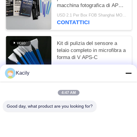
macchina fotografica di APS-
C nessun singolo pacchetto
USD 2.1 Per Box FOB Shanghai MOQ:10 scatole
ferito
CONTATTICI
Kit di pulizia del sensore a
telaio completo in microfibra a
forma di V APS-C
Negoziabile MOQ:10-999 pezzi
Kacily
CONTATTICI
4:47 AM
Categorie popolari
Tutti
Good day, what product are you looking for?
Tamponi Di Pulizia Della Schiuma
Tamponi Di Punta Della Schiuma