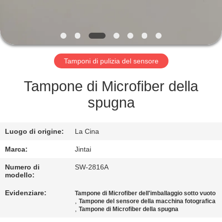
FABBRICA
CONTROLLO
DELLA
Tamponi di pulizia del sensore
QUALITÀ
Tampone di Microfiber della
CONTATTACI
spugna
NOTIZIE
Luogo di origine:
La Cina
Marca:
Jintai
CASI
Numero di
SW-2816A
modello:
CHIEDI UN
Evidenziare:
Tampone di Microfiber dell'imballaggio sotto vuoto
,
Tampone del sensore della macchina fotografica
PREVENTIVO
,
Tampone di Microfiber della spugna