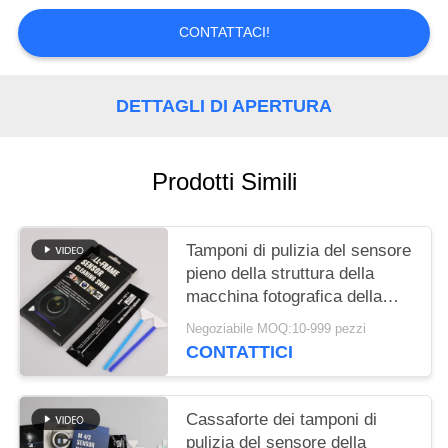
MAPPA
CONTATTACI!
DEL
SITO
DETTAGLI DI APERTURA
PRIVACY
Prodotti Simili
POLICY
Tamponi di pulizia del sensore
pieno della struttura della
macchina fotografica della
testa di Microfiber
Negoziabile MOQ:10-999 pezzi
CONTATTICI
Cassaforte dei tamponi di
pulizia del sensore della