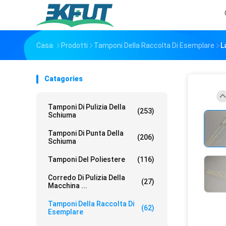
Casa
Prodotti
Tamponi Della Raccolta Di Esemplare
L
Catagories
Tamponi Di Pulizia Della
(253)
Schiuma
Tamponi Di Punta Della
(206)
Schiuma
Tamponi Del Poliestere
(116)
Corredo Di Pulizia Della
(27)
Macchina ...
Tamponi Della Raccolta Di
(62)
Esemplare