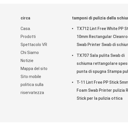
circa
tamponi di pulizia della schi
Casa.
TX712 Lint Free White PP St
Prodotti
10mm Rectangular Cleanr
Spettacolo VR
Swab Printer Swab di schi
Chi Siamo
ESD per la pulizia
TX707 Sala pulita Swab di
Notizie
schiuma rettangolare spes
Mappa del sito
punta di spugna Stampa pul
Sito mobile
T-11 Lint Free PP Stick 5m
politica sulla
Foam Swab Printer pulizia 
riservatezza
Stick per la pulizia ottica