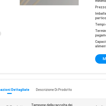
minimo
Prezzo
Imball
partico
Tempi 
Termini
pagam
Capaci
alimen
M
azioni Dettagliate
Descrizione Di Prodotto
Tampone della raccolta dei