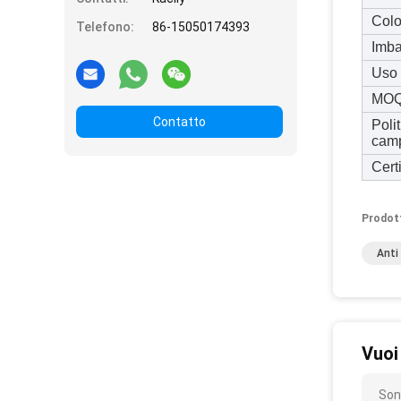
Colo
Telefono:
86-15050174393
Imba
Uso
MO
Contatto
Polit
cam
Certi
Prodot
Anti
Vuoi
Son