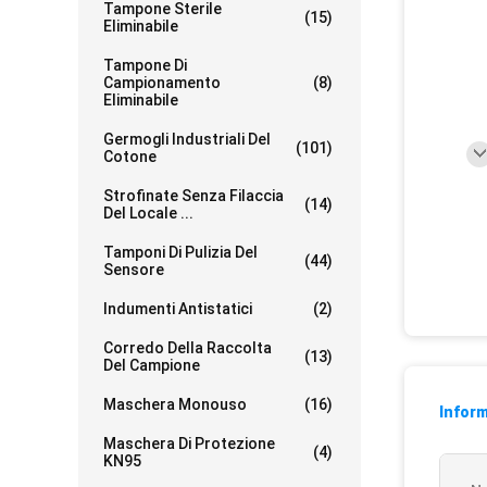
Tampone Sterile
(15)
Eliminabile
Tampone Di
Campionamento
(8)
Eliminabile
Germogli Industriali Del
(101)
Cotone
Strofinate Senza Filaccia
(14)
Del Locale ...
Tamponi Di Pulizia Del
(44)
Sensore
Indumenti Antistatici
(2)
Corredo Della Raccolta
(13)
Del Campione
Maschera Monouso
(16)
Inform
Maschera Di Protezione
(4)
KN95