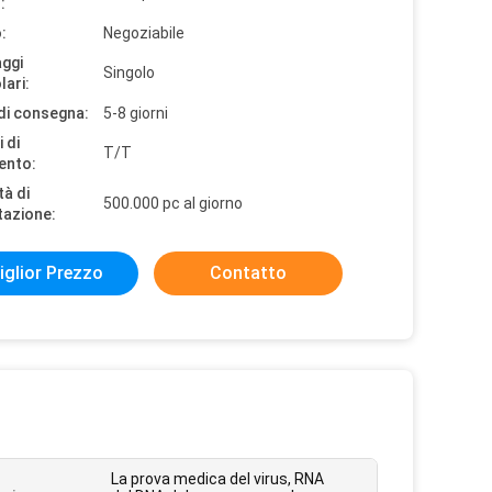
:
:
Negoziabile
aggi
Singolo
lari:
di consegna:
5-8 giorni
 di
T/T
ento:
tà di
500.000 pc al giorno
tazione:
iglior Prezzo
Contatto
La prova medica del virus, RNA