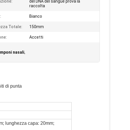
azione:
del DNA del sangue prova la
raccolta
:
Bianco
zza Totale:
150mm
one:
Accetti
amponi nasali
,
ti di punta
mm; lunghezza capa: 20mm;