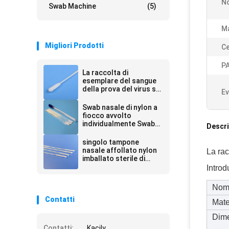
No
Swab Machine
(5)
Ma
Migliori Prodotti
Ce
P
La raccolta di
esemplare del sangue
della prova del virus si
Ev
è affollata il tampone
di cotone medico
Swab nasale di nylon a
fiocco avvolto
individualmente Swab
Descri
sterile per la raccolta
di campioni con tubo
singolo tampone
nasale affollato nylon
La rac
imballato sterile di
150mm
Introd
Nome
Contatti
Mate
Dim
Contatti:
Kacily