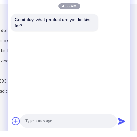
4:35 AM
Scrivici
Good day, what product are you looking 
for?
 del tonghe,
arco scientifico,
ustriale, città
vincia di
Invii
393
sd.cn