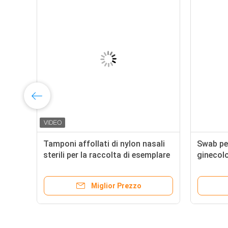
i
Tamponi affollati di nylon nasali
Swab per
sterili per la raccolta di esemplare
ginecolo
campion
cervica
Miglior Prezzo
mm