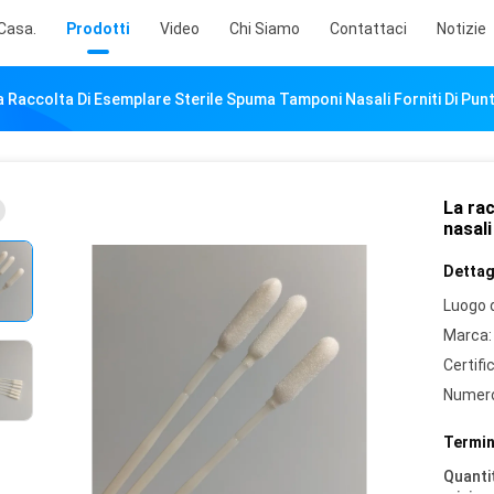
Casa.
Prodotti
Video
Chi Siamo
Contattaci
Notizie
a Raccolta Di Esemplare Sterile Spuma Tamponi Nasali Forniti Di Pun
La ra
nasali
Dettagl
Luogo d
Marca:
Certifi
Numero
Termin
Quantit