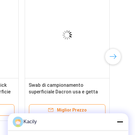
ick
Swab di campionamento
ficie
superficiale Dacron usa e getta
per la prova dell'influenza
n
alimentare Swab orale di raccolta
Miglior Prezzo
di campioni
Kacily