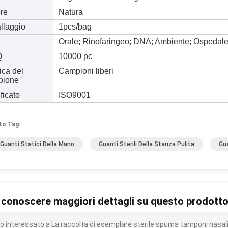
re
Natura
llaggio
1pcs/bag
Orale; Rinofaringeo; DNA; Ambiente; Ospedal
Q
10000 pc
ica del
Campioni liberi
pione
ficato
ISO9001
to Tag:
 Guanti Statici Della Mano
Guanti Sterili Della Stanza Pulita
Gua
 conoscere maggiori dettagli su questo prodott
o interessato a La raccolta di esemplare sterile spuma tamponi nasali f