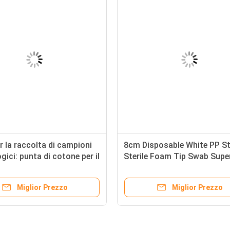
 la raccolta di campioni
8cm Disposable White PP St
gici: punta di cotone per il
Sterile Foam Tip Swab Super
amento vaginale e
Sampling Swab Oral Swab
le Lunghezza totale 150
Raccolta campioni Swab co
Miglior Prezzo
Miglior Prezzo
imballaggio individuale