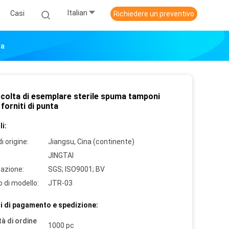
Italian
Casi
Richiedere un preventivo
ta
ccolta di esemplare sterile spuma tamponi
 forniti di punta
i:
i origine:
Jiangsu, Cina (continente)
JINGTAI
cazione:
SGS; ISO9001; BV
 di modello:
JTR-03
i di pagamento e spedizione:
à di ordine
1000 pc