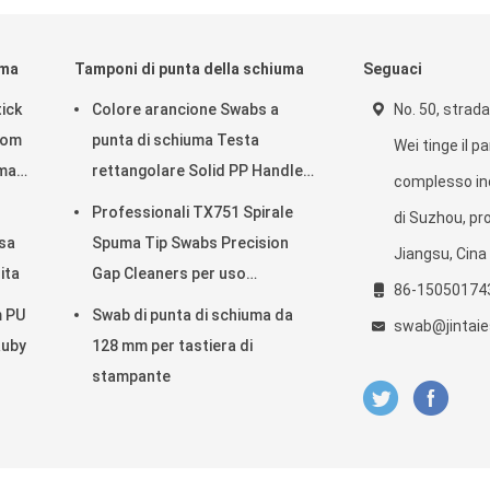
uma
Tamponi di punta della schiuma
Seguaci
ick
Colore arancione Swabs a
No. 50, strada
oom
punta di schiuma Testa
Wei tinge il p
uma
rettangolare Solid PP Handle
complesso ind
Lint Swabs Free
Professionali TX751 Spirale
di Suzhou, pro
sa
Spuma Tip Swabs Precision
Jiangsu, Cina
ita
Gap Cleaners per uso
86-15050174
industriale elettronico
m PU
Swab di punta di schiuma da
swab@jintaie
Ruby
128 mm per tastiera di
stampante