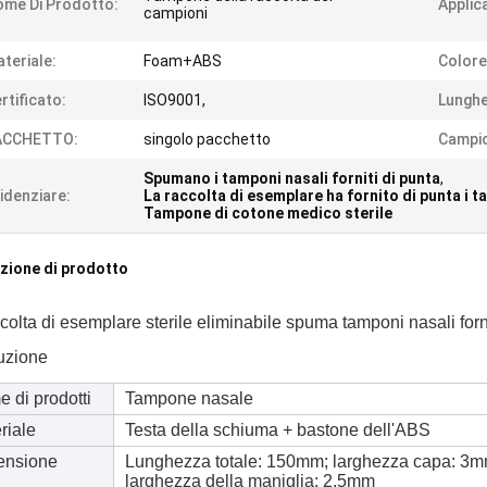
me Di Prodotto:
Applic
campioni
teriale:
Foam+ABS
Colore
rtificato:
ISO9001,
Lunghe
ACCHETTO:
singolo pacchetto
Campi
Spumano i tamponi nasali forniti di punta
,
idenziare:
La raccolta di esemplare ha fornito di punta i t
Tampone di cotone medico sterile
zione di prodotto
colta di esemplare sterile eliminabile spuma tamponi nasali forni
uzione
 di prodotti
Tampone nasale
riale
Testa della schiuma + bastone dell'ABS
ensione
Lunghezza totale: 150mm; larghezza capa: 3
larghezza della maniglia: 2.5mm