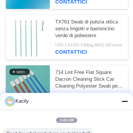
CONTATTICI
TX761 Swab di pulizia ottica
senza lingotti e bastoncino
verde di poliestere
USD 3.4-USD 3.8/Bag MOQ:100 borse
CONTATTICI
714 Lint Free Flat Square
Dacron Cleaning Stick Car
Cleaning Polyester Swab per
la stanza pulita
USD 3.3-USD 3.8/Bag EXW MOQ:1 BAG
Kacily
CONTATTICI
1:45 AM
Categorie popolari
Tutti