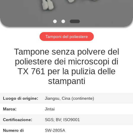
FABBRICA
CONTROLLO
DELLA
Tamponi del poliestere
QUALITÀ
Tampone senza polvere del
CONTATTACI
poliestere dei microscopi di
TX 761 per la pulizia delle
NOTIZIE
stampanti
CASI
Luogo di origine:
Jiangsu, Cina (continente)
Marca:
Jintai
CHIEDI UN
Certificazione:
SGS; BV; ISO9001
PREVENTIVO
Numero di
SW-2805A