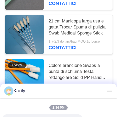
stampanti
CONTATTICI
21 cm Manicopa larga usa e
getta Trocar Spuma di pulizia
Swab Medical Sponge Stick
1.7-2.3 dollars/bag MOQ:10 borse
CONTATTICI
Colore arancione Swabs a
punta di schiuma Testa
rettangolare Solid PP Handle
Lint Swabs Free
1.7-2.3 dollars/bag MOQ:50 BAG
Kacily
CONTATTICI
2:34 PM
Categorie popolari
Tutti