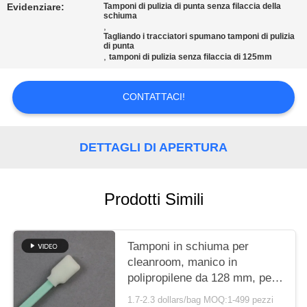
Evidenziare:
Tamponi di pulizia di punta senza filaccia della
schiuma
MAPPA
,
Tagliando i tracciatori spumano tamponi di pulizia
DEL
di punta
,
tamponi di pulizia senza filaccia di 125mm
SITO
CONTATTACI!
PRIVACY
POLICY
DETTAGLI DI APERTURA
Prodotti Simili
Tamponi in schiuma per
cleanroom, manico in
polipropilene da 128 mm, per
la manutenzione delle
1.7-2.3 dollars/bag MOQ:1-499 pezzi