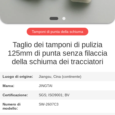
FABBRICA
CONTROLLO
DELLA
Tamponi di punta della schiuma
QUALITÀ
Taglio dei tamponi di pulizia
CONTATTACI
125mm di punta senza filaccia
della schiuma dei tracciatori
NOTIZIE
Luogo di origine:
Jiangsu, Cina (continente)
CASI
Marca:
JINGTAI
Certificazione:
SGS; ISO9001; BV
CHIEDI UN
Numero di
SW-2607C3
PREVENTIVO
modello: