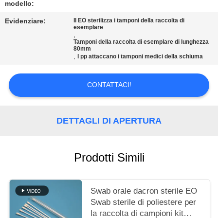
modello:
MAPPA
Evidenziare:
Il EO sterilizza i tamponi della raccolta di
esemplare
DEL
,
Tamponi della raccolta di esemplare di lunghezza
SITO
80mm
,
I pp attaccano i tamponi medici della schiuma
PRIVACY
CONTATTACI!
POLICY
DETTAGLI DI APERTURA
Prodotti Simili
Swab orale dacron sterile EO
Swab sterile di poliestere per
la raccolta di campioni kit