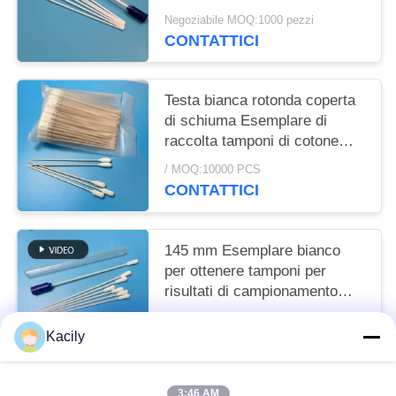
VTM
Negoziabile MOQ:1000 pezzi
CONTATTICI
Testa bianca rotonda coperta
di schiuma Esemplare di
raccolta tamponi di cotone
baccelli di legno maniglia
/ MOQ:10000 PCS
CONTATTICI
145 mm Esemplare bianco
per ottenere tamponi per
risultati di campionamento
coerenti e accurati
/ MOQ:10000 PCS
Kacily
CONTATTICI
3:46 AM