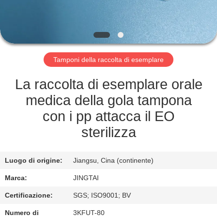
FABBRICA
CONTROLLO
DELLA
Tamponi della raccolta di esemplare
QUALITÀ
La raccolta di esemplare orale
CONTATTACI
medica della gola tampona
con i pp attacca il EO
NOTIZIE
sterilizza
CASI
Luogo di origine:
Jiangsu, Cina (continente)
Marca:
JINGTAI
CHIEDI UN
Certificazione:
SGS; ISO9001; BV
PREVENTIVO
Numero di
3KFUT-80