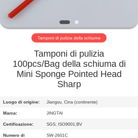
FABBRICA
CONTROLLO
DELLA
Tamponi di pulizia della schiuma
QUALITÀ
Tamponi di pulizia
CONTATTACI
100pcs/Bag della schiuma di
Mini Sponge Pointed Head
NOTIZIE
Sharp
CASI
Luogo di origine:
Jiangsu, Cina (continente)
Marca:
JINGTAI
CHIEDI UN
Certificazione:
SGS; ISO9001;BV
PREVENTIVO
Numero di
SW-2601C