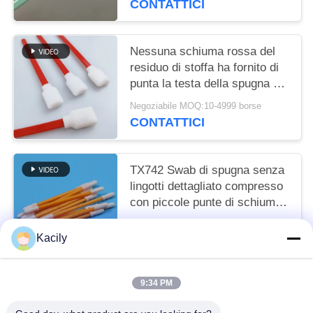
CONTATTICI
Nessuna schiuma rossa del
residuo di stoffa ha fornito di
punta la testa della spugna del
quadrato di rettangolo dei
Negoziabile MOQ:10-4999 borse
tamponi
CONTATTICI
TX742 Swab di spugna senza
lingotti dettagliato compresso
con piccole punte di schiuma
in camera pulita per la pulizia
Negoziabile MOQ:100-9999 pezzi
in fabbrica
Kacily
CONTATTICI
9:34 PM
Categorie popolari
Tutti