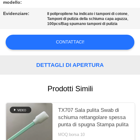
modello:
MAPPA
Evidenziare:
,
Il polipropilene ha indicato i tamponi di cotone
,
DEL
Tamponi di pulizia della schiuma capa aguzza
100pcs/Bag spumano tamponi di pulizia
SITO
CONTATTACI!
PRIVACY
POLICY
DETTAGLI DI APERTURA
Prodotti Simili
TX707 Sala pulita Swab di
schiuma rettangolare spessa
punta di spugna Stampa pulita
MOQ:borsa 10