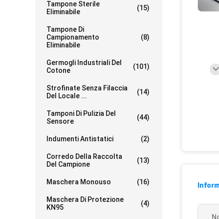
Tampone Sterile
(15)
Eliminabile
Tampone Di
Campionamento
(8)
Eliminabile
Germogli Industriali Del
(101)
Cotone
Strofinate Senza Filaccia
(14)
Del Locale ...
Tamponi Di Pulizia Del
(44)
Sensore
Indumenti Antistatici
(2)
Corredo Della Raccolta
(13)
Del Campione
Maschera Monouso
(16)
Inform
Maschera Di Protezione
(4)
KN95
N