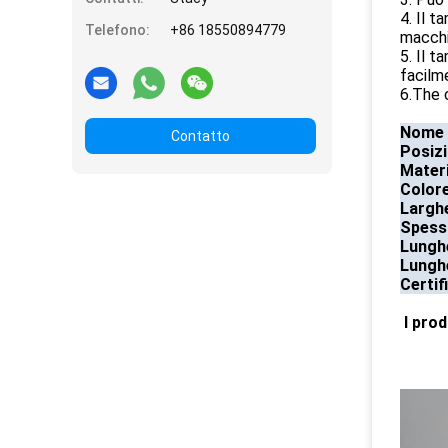
4. Il t
Telefono:
+86 18550894779
macchi
5. Il t
facilm
6.The 
Nome 
Contatto
Posiz
Materi
Color
Largh
Spess
Lungh
Lungh
Certif
I pro