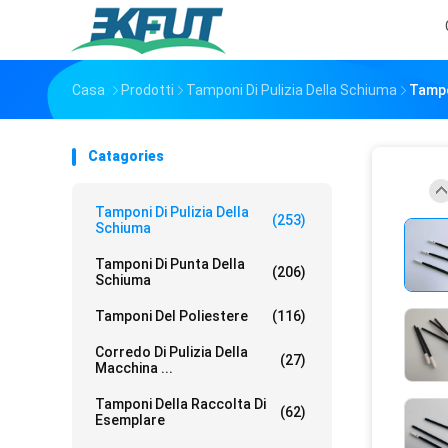
Casa
Prodotti
Tamponi Di Pulizia Della Schiuma
Tampo
Catagories
Tamponi Di Pulizia Della
(253)
Schiuma
Tamponi Di Punta Della
(206)
Schiuma
Tamponi Del Poliestere
(116)
Corredo Di Pulizia Della
(27)
Macchina ...
Tamponi Della Raccolta Di
(62)
Esemplare