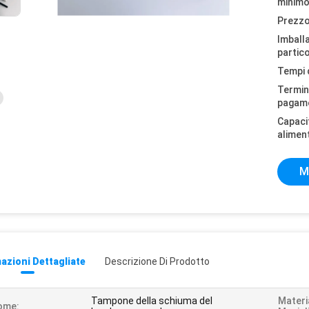
minimo
Prezzo
Imball
partico
Tempi 
Termini
pagam
Capaci
alimen
M
azioni Dettagliate
Descrizione Di Prodotto
Tampone della schiuma del
Materi
ome: