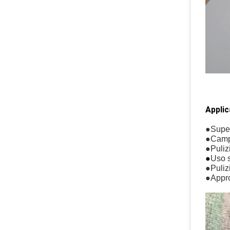
Applic
●
Super
●
Campi
●Pulizi
●
Uso s
●Pulizi
●Appro