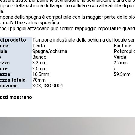
ampone della schiuma della aperto cellula è con alta abilità di pul
a.
ampone della spugna è compatibile con la maggior parte dello slov
ente l'attrezzatura specifica.
che i pp rigidi attaccano può fornire l'appoggio importante quando
di prodotto
Tampone industriale della schiuma del locale se
ione
Testa
Bastone
ale
Spugna/schiuma
Polipropil
e
Bianco
Verde
ezza
3.2mm
2.2mm
ore
2.6mm
/
ezza
10.5mm
59.5mm
ezza totale
70mm
icazione
SGS, ISO 9001
dotti mostrano