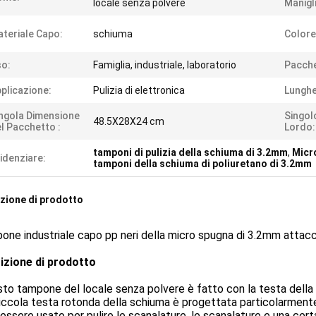
locale senza polvere
Manigl
teriale Capo:
schiuma
Colore
o:
Famiglia, industriale, laboratorio
Pacche
plicazione:
Pulizia di elettronica
Lunghe
ngola Dimensione
Singol
48.5X28X24 cm
l Pacchetto :
Lordo:
tamponi di pulizia della schiuma di 3.2mm
,
Micro
idenziare:
tamponi della schiuma di poliuretano di 3.2mm
zione di prodotto
pone industriale capo pp neri della micro spugna di 3.2mm attacca
izione di prodotto
sto tampone del locale senza polvere è fatto con la testa della
piccola testa rotonda della schiuma è progettata particolarmente 
essere usato per pulire le scanalature, le scanalature e una certa 