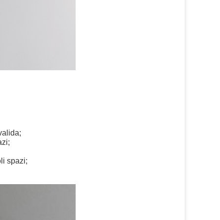
valida;
azi;
li spazi;