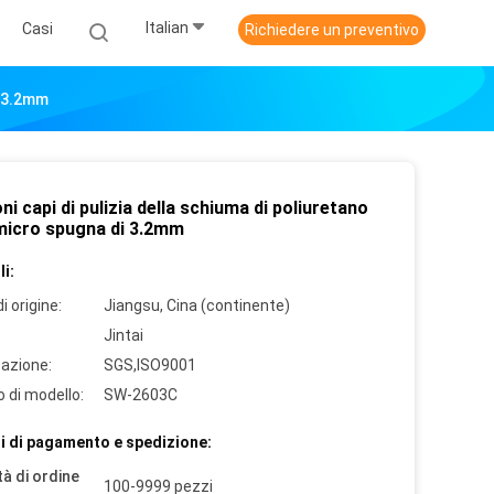
Italian
Casi
Richiedere un preventivo
i 3.2mm
i capi di pulizia della schiuma di poliuretano
 micro spugna di 3.2mm
i:
i origine:
Jiangsu, Cina (continente)
Jintai
cazione:
SGS,ISO9001
 di modello:
SW-2603C
i di pagamento e spedizione:
à di ordine
100-9999 pezzi