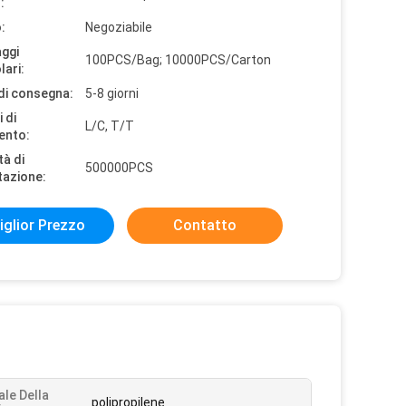
:
:
Negoziabile
aggi
100PCS/Bag; 10000PCS/Carton
lari:
di consegna:
5-8 giorni
 di
L/C, T/T
ento:
tà di
500000PCS
tazione:
iglior Prezzo
Contatto
ale Della
polipropilene