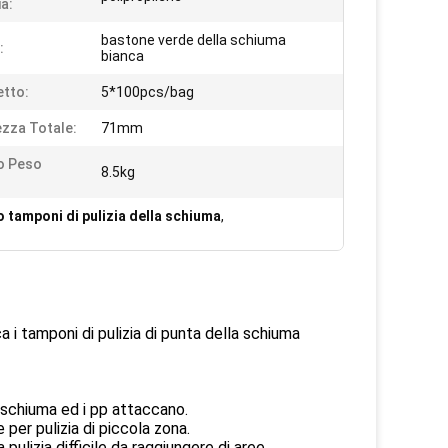
ia:
bastone verde della schiuma
:
bianca
tto:
5*100pcs/bag
zza Totale:
71mm
o Peso
8.5kg
 tamponi di pulizia della schiuma
,
 i tamponi di pulizia di punta della schiuma
 schiuma ed i pp attaccano.
per pulizia di piccola zona.
pulizia difficile da raggiungere di aree.