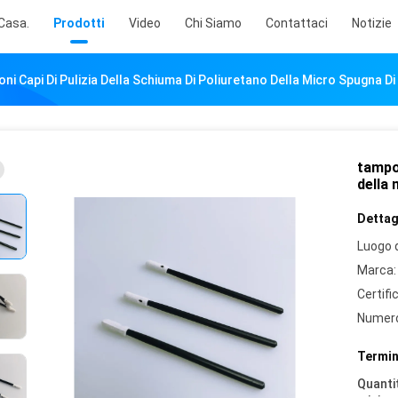
Casa.
Prodotti
Video
Chi Siamo
Contattaci
Notizie
ni Capi Di Pulizia Della Schiuma Di Poliuretano Della Micro Spugna D
tampon
della
Dettagl
Luogo d
Marca:
Certifi
Numero
Termin
Quantit