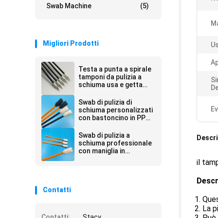
Swab Machine
(5)
Ma
Migliori Prodotti
Us
Ap
Testa a punta a spirale
tamponi da pulizia a
Si
schiuma usa e getta
De
con manico nero 67
mm di lunghezza
Swab di pulizia di
Ev
schiuma personalizzati
con bastoncino in PP
per stampanti
Swab di pulizia a
Descri
schiuma professionale
con maniglia in
polipropilene
il tam
Descr
Contatti
1. Que
2. La 
Contatti:
Stacy
3. Può 