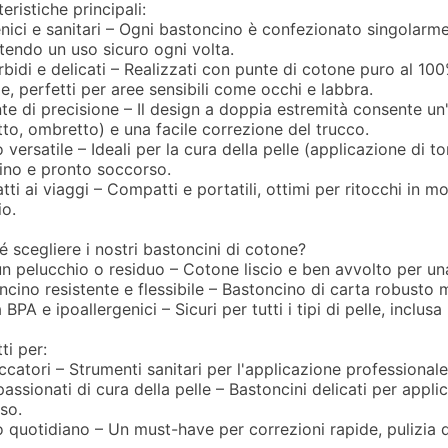
eristiche principali:
enici e sanitari – Ogni bastoncino è confezionato singolarm
tendo un uso sicuro ogni volta.
bidi e delicati – Realizzati con punte di cotone puro al 100
le, perfetti per aree sensibili come occhi e labbra.
te di precisione – Il design a doppia estremità consente un'
tto, ombretto) e una facile correzione del trucco.
versatile – Ideali per la cura della pelle (applicazione di ton
no e pronto soccorso.
tti ai viaggi – Compatti e portatili, ottimi per ritocchi in 
io.
é scegliere i nostri bastoncini di cotone?
n pelucchio o residuo – Cotone liscio e ben avvolto per una
ncino resistente e flessibile – Bastoncino di carta robusto 
BPA e ipoallergenici – Sicuri per tutti i tipi di pelle, inclusa 
ti per:
ccatori – Strumenti sanitari per l'applicazione professionale
assionati di cura della pelle – Bastoncini delicati per applic
so.
 quotidiano – Un must-have per correzioni rapide, pulizia de