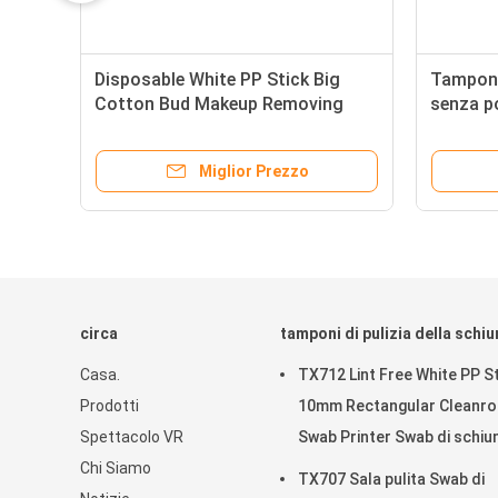
Disposable White PP Stick Big
Tampone 
a
Cotton Bud Makeup Removing
senza po
li
Qtips Skin Care Cotton Swab with
testa 15
ori
40mm Long Cotton Head
tampone
Miglior Prezzo
circa
tamponi di pulizia della schi
Casa.
TX712 Lint Free White PP St
Prodotti
10mm Rectangular Cleanr
Spettacolo VR
Swab Printer Swab di schi
Chi Siamo
ESD per la pulizia
TX707 Sala pulita Swab di