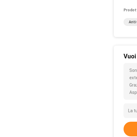
Prodot
Anti
Vuoi
Son
ext
Gra
Asp