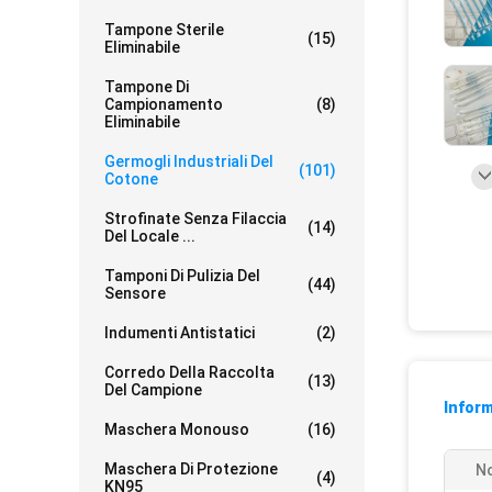
Tampone Sterile
(15)
Eliminabile
Tampone Di
Campionamento
(8)
Eliminabile
Germogli Industriali Del
(101)
Cotone
Strofinate Senza Filaccia
(14)
Del Locale ...
Tamponi Di Pulizia Del
(44)
Sensore
Indumenti Antistatici
(2)
Corredo Della Raccolta
(13)
Del Campione
Inform
Maschera Monouso
(16)
Maschera Di Protezione
N
(4)
KN95