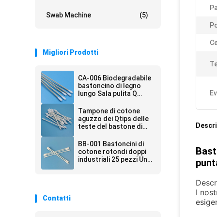
P
Swab Machine
(5)
Po
Ce
Migliori Prodotti
Te
CA-006 Biodegradabile
bastoncino di legno
Ev
lungo Sala pulita Q
Suggerimenti di cotone
industriale bastoncino
Tampone di cotone
per la pulizia
aguzzo dei Qtips delle
Descri
teste del bastone di
carta amichevole di
Eco doppio per il locale
BB-001 Bastoncini di
Bast
senza polvere CA-003
cotone rotondi doppi
industriali 25 pezzi Una
punt
carta per manici per
sacchetti
Descr
I nos
Contatti
esigen