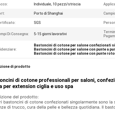
acco:
Individuale, 10 pezzi/striscia
Applic
rt:
Porto di Shanghai
Campi
rtificato:
SGS
Person
Termin
mpi Di Consegna:
5-15 giorni lavorativi
Pagam
Bastoncini di cotone per salone confezionati 
idenziare:
Bastoncini di cotone per salone con punte a pu
Bastoncini di cotone per salone con punte rot
zione di prodotto
oncini di cotone professionali per saloni, confez
a per extension ciglia e uso spa
izione del prodotto:
tri bastoncini di cotone confezionati singolarmente sono la s
ze di trucco, cura della pelle e bellezza quotidiana. Il bast