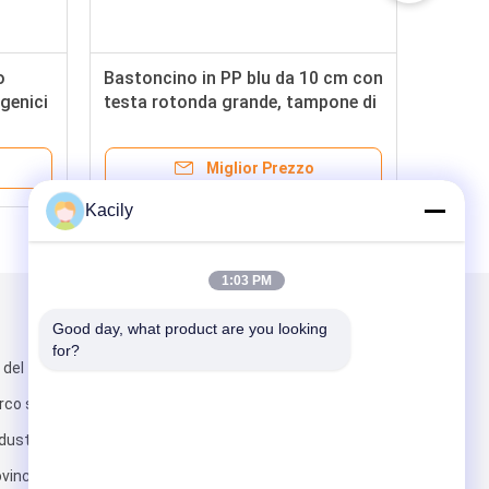
o
Bastoncino in PP blu da 10 cm con
rgenici
testa rotonda grande, tampone di
non
cotone medico, applicatore per la
o
raccolta di campioni
Miglior Prezzo
Kacily
1:03 PM
Scrivici
Good day, what product are you looking 
for?
 del tonghe,
arco scientifico,
ustriale, città
vincia di