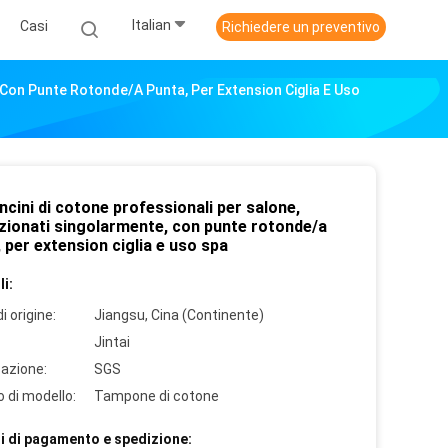
Italian
Casi
Richiedere un preventivo
 Con Punte Rotonde/a Punta, Per Extension Ciglia E Uso
cini di cotone professionali per salone,
zionati singolarmente, con punte rotonde/a
 per extension ciglia e uso spa
i:
i origine:
Jiangsu, Cina (Continente)
Jintai
cazione:
SGS
 di modello:
Tampone di cotone
i di pagamento e spedizione: