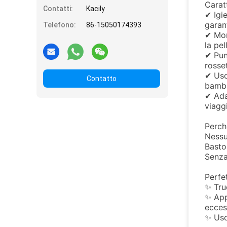
Caratt
Contatti:
Kacily
✔ Igi
garan
Telefono:
86-15050174393
✔ Mor
la pel
✔ Pun
rosse
✔ Uso 
Contatto
bambi
✔ Ada
viagg
Perch
Nessu
Basto
Senza 
Perfet
✨ Tru
✨ App
ecces
✨ Uso