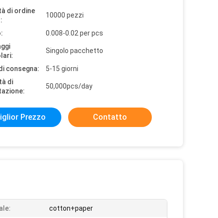
à di ordine
10000 pezzi
:
:
0.008-0.02 per pcs
aggi
Singolo pacchetto
lari:
di consegna:
5-15 giorni
tà di
50,000pcs/day
tazione:
iglior Prezzo
Contatto
ale:
cotton+paper