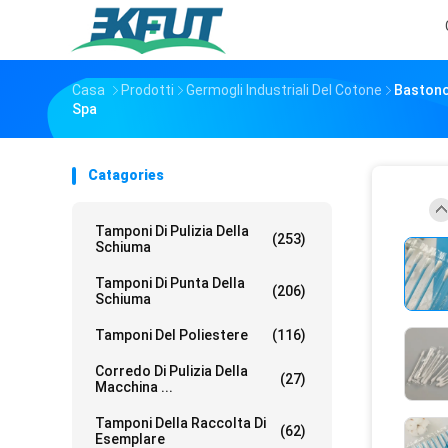
Casa
Prodotti
Germogli Industriali Del Cotone
Bastonci
Spa
Catagories
Tamponi Di Pulizia Della
(253)
Schiuma
Tamponi Di Punta Della
(206)
Schiuma
Tamponi Del Poliestere
(116)
Corredo Di Pulizia Della
(27)
Macchina ...
Tamponi Della Raccolta Di
(62)
Esemplare