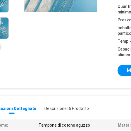
Quantit
minimo
Prezzo
Imball
partico
Tempi 
Capaci
alimen
M
azioni Dettagliate
Descrizione Di Prodotto
ome:
Tampone di cotone aguzzo
Materi