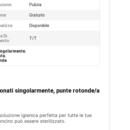
azione:
Pulizia
one:
Gratuito
alizza:
Disponibile
e Di
T/T
ento:
singolarmente
,
nta
,
onde
ionati singolarmente, punte rotonde/a
oluzione igienica perfetta per tutte le tue
oncino può essere sterilizzato.