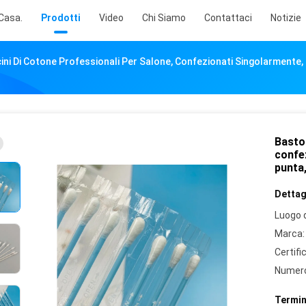
Casa.
Prodotti
Video
Chi Siamo
Contattaci
Notizie
ni Di Cotone Professionali Per Salone, Confezionati Singolarmente,
Baston
confe
punta,
Dettagl
Luogo d
Marca:
Certifi
Numero
Termin