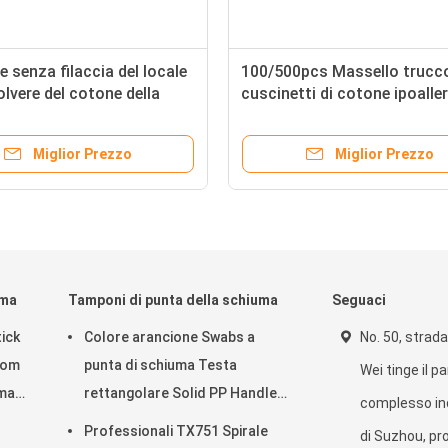
senza filaccia del locale
100/500pcs Massello trucc
lvere del cotone della
cuscinetti di cotone ipoalle
0mm del poliestere del
rotondi cuscinetti facciali 
 medico del germoglio
tessuti con borsa da viaggi
Miglior Prezzo
Miglior Prezzo
uma
Tamponi di punta della schiuma
Seguaci
ick
Colore arancione Swabs a
No. 50, strada
oom
punta di schiuma Testa
Wei tinge il p
uma
rettangolare Solid PP Handle
complesso ind
Lint Swabs Free
Professionali TX751 Spirale
di Suzhou, pro