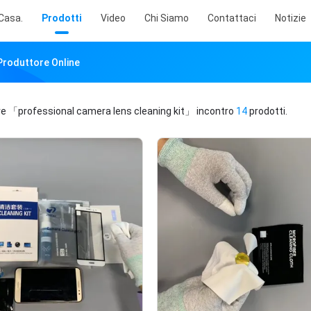
Casa.
Prodotti
Video
Chi Siamo
Contattaci
Notizie
Produttore Online
ve
「professional camera lens cleaning kit」
incontro
14
prodotti.