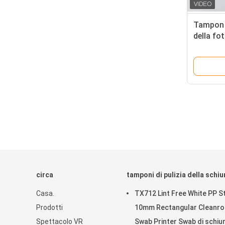
Tampon p
della fo
tossico,
DSLR AP
circa
tamponi di pulizia della schi
Casa.
TX712 Lint Free White PP St
Prodotti
10mm Rectangular Cleanr
Spettacolo VR
Swab Printer Swab di schi