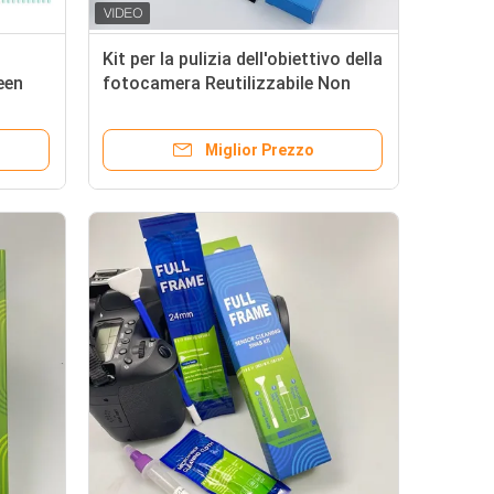
Kit per la pulizia dell'obiettivo della
een
fotocamera Reutilizzabile Non
g Kit
tossico Sensore Swab Set per una
 Ari-
facile rimozione della polvere
Miglior Prezzo