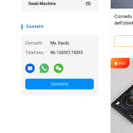
Swab Machine
(5)
Corredo 
dell'obie
Contatti
tampone 
Contatti:
Ms. Kacily
Telefono:
86-15050174393
Hot
Contatto