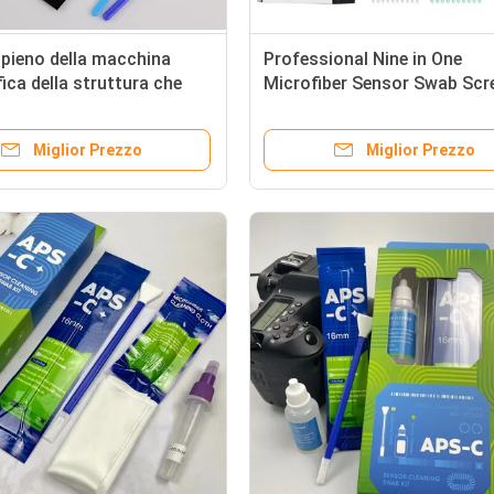
pieno della macchina
Professional Nine in One
ica della struttura che
Microfiber Sensor Swab Scr
il bastone del tampone pp
Cleaning Spray Lens Cleanin
ore di Microfiber
Kit Camera Kit di pulizia con
Miglior Prezzo
Miglior Prezzo
Blower