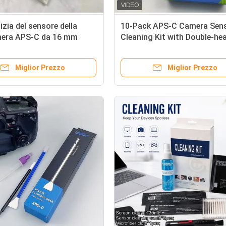
lizia del sensore della
10-Pack APS-C Camera Sen
era APS-C da 16 mm
Cleaning Kit with Double-he
in-1 confezionati
Swabs for Effective Dust R
mente Strumenti di pulizia
Miglior Prezzo
Miglior Prezzo
 CCD