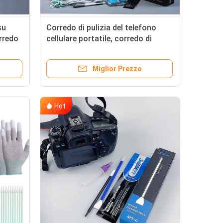
su
Corredo di pulizia del telefono
orredo
cellulare portatile, corredo di
pulizia del sensore di Dslr di facile
impiego
Miglior Prezzo
Hot