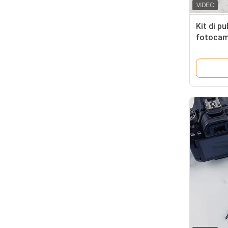
Kit di pu
fotocam
Swabs 3-
singolar
CMOS /