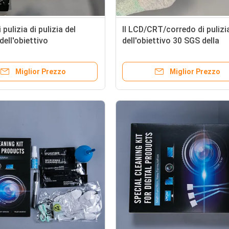
i pulizia di pulizia del
Il LCD/CRT/corredo di pulizi
dell'obiettivo
dell'obiettivo 30 SGS della
nale alta per il locale
capacità del pulitore di ml h
lvere
approvato
Miglior Prezzo
Miglior Prezzo