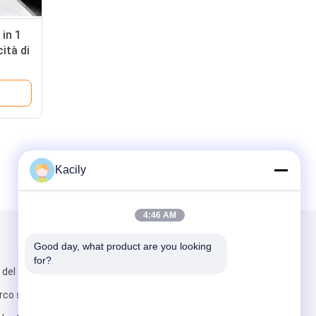
 in 1
cità di
anni,
Kacily
4:46 AM
Scrivici
Good day, what product are you looking 
for?
 del tonghe,
arco scientifico,