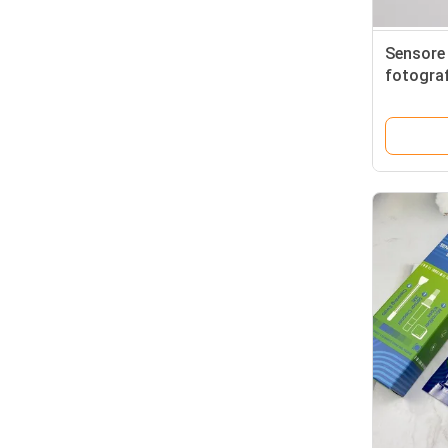
Sensore 
fotograf
pulisce 
del sens