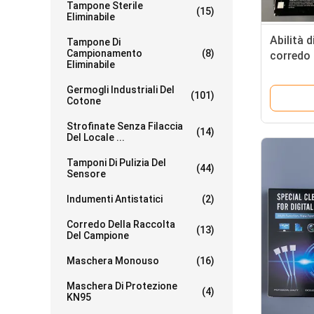
Tampone Sterile
(15)
Eliminabile
Abilità d
Tampone Di
Campionamento
(8)
corredo 
Eliminabile
professio
senza po
Germogli Industriali Del
(101)
Cotone
Strofinate Senza Filaccia
(14)
Del Locale ...
Tamponi Di Pulizia Del
(44)
Sensore
Indumenti Antistatici
(2)
Corredo Della Raccolta
(13)
Del Campione
Maschera Monouso
(16)
Maschera Di Protezione
(4)
KN95