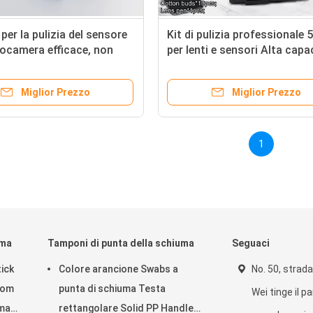
er la pulizia del sensore
Kit di pulizia professionale 5
tocamera efficace, non
per lenti e sensori Alta capa
 per tutte le fotocamere
pulizia con micro tamponi, p
S-C, senza lanugine
liquidi e tamponi per sensori
Miglior Prezzo
Miglior Prezzo
1
uma
Tamponi di punta della schiuma
Seguaci
ick
Colore arancione Swabs a
No. 50, strada
oom
punta di schiuma Testa
Wei tinge il p
uma
rettangolare Solid PP Handle