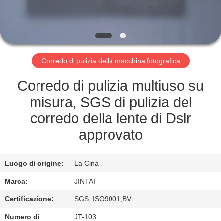
FABBRICA
CONTROLLO
DELLA
Corredo di pulizia della macchina fotografica
QUALITÀ
Corredo di pulizia multiuso su
CONTATTACI
misura, SGS di pulizia del
corredo della lente di Dslr
NOTIZIE
approvato
CASI
Luogo di origine:
La Cina
Marca:
JINTAI
CHIEDI UN
Certificazione:
SGS; ISO9001;BV
PREVENTIVO
Numero di
JT-103