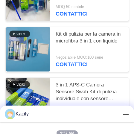
Cleaner asciugamani
MOQ:50 scatole
CONTATTICI
Kit di pulizia per la camera in
microfibra 3 in 1 con liquido
Negoziabile MOQ:100 serie
CONTATTICI
3 in 1 APS-C Camera
Sensore Swab Kit di pulizia
individuale con sensore
pulitore
Negoziabile MOQ:50 scatole
Kacily
CONTATTICI
9:57 AM