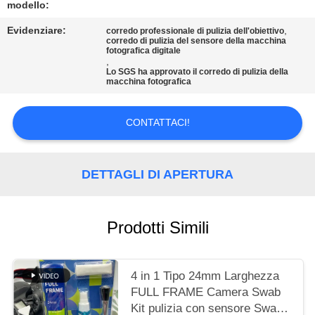
modello:
MAPPA
Evidenziare:
,
corredo professionale di pulizia dell'obiettivo
corredo di pulizia del sensore della macchina
DEL
fotografica digitale
,
SITO
Lo SGS ha approvato il corredo di pulizia della
macchina fotografica
PRIVACY
CONTATTACI!
POLICY
DETTAGLI DI APERTURA
Prodotti Simili
4 in 1 Tipo 24mm Larghezza
FULL FRAME Camera Swab
Kit pulizia con sensore Swab