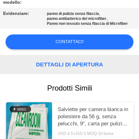
modello:
MAPPA
Evidenziare:
,
panno di pulizia senza filaccia
,
DEL
panno antibatterico del microfiber
Panno non tessuto senza filaccia di Microfiber
SITO
CONTATTACI!
PRIVACY
POLICY
DETTAGLI DI APERTURA
Prodotti Simili
Salviette per camera bianca in
poliestere da 56 g, senza
pelucchi, 9", carta per pulizia
resistente all'usura
USD 4.5-USD 5 MOQ:10 borse