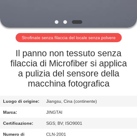
FABBRICA
CONTROLLO
DELLA
Strofinate senza filaccia del locale senza polvere
QUALITÀ
Il panno non tessuto senza
CONTATTACI
filaccia di Microfiber si applica
a pulizia del sensore della
NOTIZIE
macchina fotografica
CASI
Luogo di origine:
Jiangsu, Cina (continente)
Marca:
JINGTAI
CHIEDI UN
Certificazione:
SGS; BV; ISO9001
PREVENTIVO
Numero di
CLN-2001