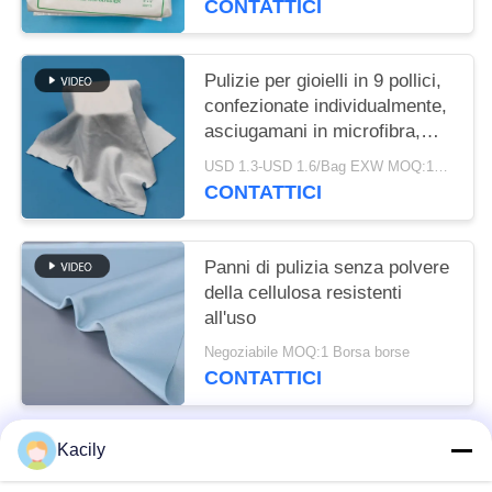
CONTATTICI
Pulizie per gioielli in 9 pollici,
confezionate individualmente,
asciugamani in microfibra,
asciugamani per pulizia
USD 1.3-USD 1.6/Bag EXW MOQ:10 borse
industriale, asciugamani per
CONTATTICI
la stanza pulita
Panni di pulizia senza polvere
della cellulosa resistenti
all'uso
Negoziabile MOQ:1 Borsa borse
CONTATTICI
Kacily
Categorie popolari
Tutti