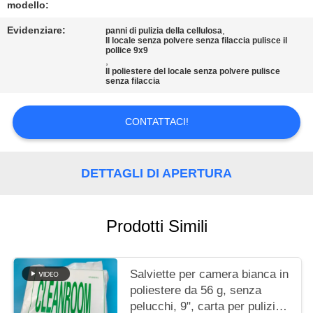
modello:
MAPPA
Evidenziare:
,
panni di pulizia della cellulosa
Il locale senza polvere senza filaccia pulisce il
DEL
pollice 9x9
,
SITO
Il poliestere del locale senza polvere pulisce
senza filaccia
PRIVACY
CONTATTACI!
POLICY
DETTAGLI DI APERTURA
Prodotti Simili
Salviette per camera bianca in
poliestere da 56 g, senza
pelucchi, 9", carta per pulizia