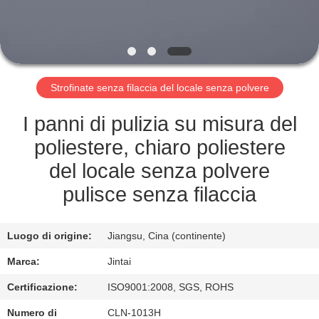
FABBRICA
CONTROLLO
DELLA
Strofinate senza filaccia del locale senza polvere
QUALITÀ
I panni di pulizia su misura del
CONTATTACI
poliestere, chiaro poliestere
del locale senza polvere
NOTIZIE
pulisce senza filaccia
CASI
Luogo di origine:
Jiangsu, Cina (continente)
Marca:
Jintai
CHIEDI UN
Certificazione:
ISO9001:2008, SGS, ROHS
PREVENTIVO
Numero di
CLN-1013H