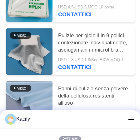
resistente all'usura
USD 4.5-USD 5 MOQ:10 borse
CONTATTICI
Pulizie per gioielli in 9 pollici,
confezionate individualmente,
asciugamani in microfibra,
asciugamani per pulizia
USD 1.3-USD 1.6/Bag EXW MOQ:10 borse
industriale, asciugamani per
CONTATTICI
la stanza pulita
Panni di pulizia senza polvere
della cellulosa resistenti
all'uso
Negoziabile MOQ:1 Borsa borse
Kacily
CONTATTICI
2:57 AM