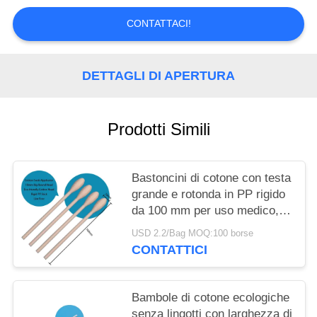
MAPPA
CONTATTACI!
DEL
SITO
DETTAGLI DI APERTURA
PRIVACY
Prodotti Simili
POLICY
Bastoncini di cotone con testa
grande e rotonda in PP rigido
da 100 mm per uso medico,
Qtips, applicatori con
USD 2.2/Bag MOQ:100 borse
tampone di cotone per
CONTATTICI
laboratorio
Bambole di cotone ecologiche
senza lingotti con larghezza di