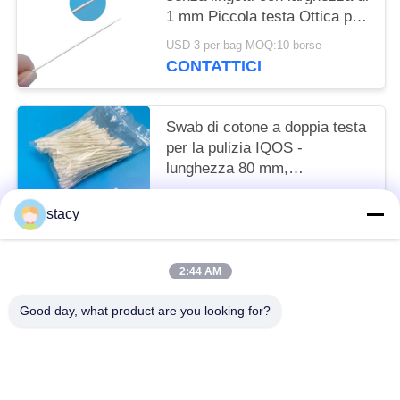
1 mm Piccola testa Ottica per
pulire i buchi
USD 3 per bag MOQ:10 borse
CONTATTICI
Swab di cotone a doppia testa
per la pulizia IQOS -
lunghezza 80 mm,
confezionati singolarmente
Negoziabile MOQ:20000 pezzi
stacy
CONTATTICI
2:44 AM
Categorie popolari
Tutti
Good day, what product are you looking for?
Tamponi Di Pulizia Della Schiuma
Tamponi Di Punta Della Schiuma