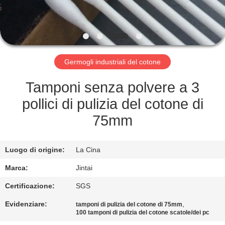
FABBRICA
CONTROLLO
DELLA
Germogli industriali del cotone
QUALITÀ
Tamponi senza polvere a 3
CONTATTACI
pollici di pulizia del cotone di
75mm
NOTIZIE
Luogo di origine:
La Cina
CASI
Marca:
Jintai
Certificazione:
SGS
CHIEDI UN
Evidenziare:
,
tamponi di pulizia del cotone di 75mm
PREVENTIVO
100 tamponi di pulizia del cotone scatole/dei pc