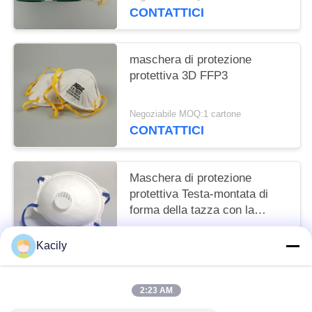
CONTATTICI
maschera di protezione
protettiva 3D FFP3
Negoziabile MOQ:1 cartone
CONTATTICI
Maschera di protezione
protettiva Testa-montata di
forma della tazza con la
valvola respirante
Negoziabile MOQ:1 cartone
Kacily
CONTATTICI
2:23 AM
Categorie popolari
Tutti