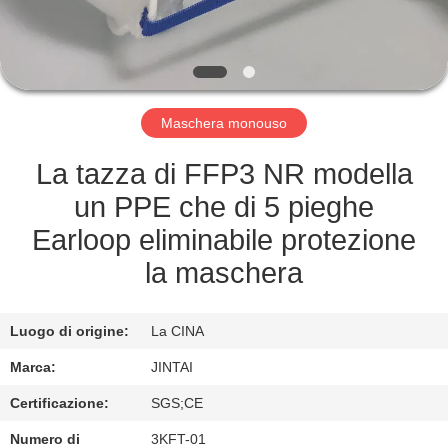
FABBRICA
CONTROLLO
DELLA
Maschera monouso
QUALITÀ
La tazza di FFP3 NR modella
CONTATTACI
un PPE che di 5 pieghe
Earloop eliminabile protezione
NOTIZIE
la maschera
CASI
Luogo di origine:
La CINA
Marca:
JINTAI
CHIEDI UN
Certificazione:
SGS;CE
PREVENTIVO
Numero di
3KFT-01