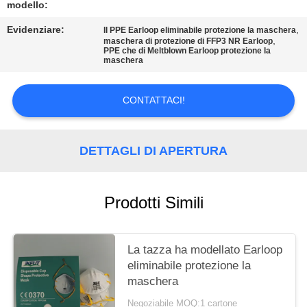
modello:
MAPPA
Evidenziare:
,
Il PPE Earloop eliminabile protezione la maschera
,
DEL
maschera di protezione di FFP3 NR Earloop
PPE che di Meltblown Earloop protezione la
maschera
SITO
CONTATTACI!
PRIVACY
POLICY
DETTAGLI DI APERTURA
Prodotti Simili
La tazza ha modellato Earloop
eliminabile protezione la
maschera
Negoziabile MOQ:1 cartone