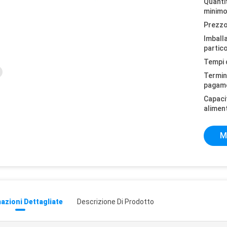
Quantit
minimo
Prezzo
Imball
partico
Tempi 
Termini
pagam
Capaci
alimen
M
azioni Dettagliate
Descrizione Di Prodotto