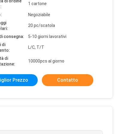
à di ordine
1 cartone
:
:
Negoziabile
aggi
20 pc/scatola
lari:
di consegna:
5-10 giorni lavorativi
 di
L/C, T/T
ento:
tà di
10000pcs al giorno
tazione:
iglior Prezzo
Contatto