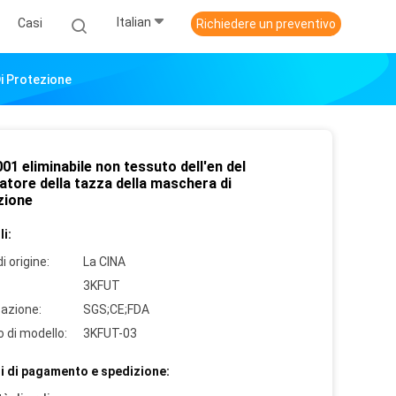
Italian
Casi
Richiedere un preventivo
Di Protezione
01 eliminabile non tessuto dell'en del
atore della tazza della maschera di
zione
i:
i origine:
La CINA
3KFUT
cazione:
SGS;CE;FDA
 di modello:
3KFUT-03
i di pagamento e spedizione: