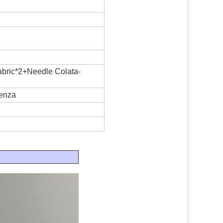
 fabric*2+Needle Colata-
uenza