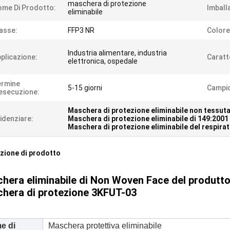
maschera di protezione
me Di Prodotto:
Imball
eliminabile
asse:
FFP3 NR
Colore
Industria alimentare, industria
plicazione:
Caratt
elettronica, ospedale
ermine
5-15 giorni
Campi
esecuzione:
Maschera di protezione eliminabile non tessut
idenziare:
Maschera di protezione eliminabile di 149:2001 
Maschera di protezione eliminabile del respirat
zione di prodotto
hera eliminabile di Non Woven Face del produttore
hera di protezione 3KFUT-03
e di
Maschera protettiva eliminabile