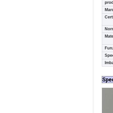
prod
Mar
Cert
Nor
Mate
Fun
Spe
Imba
Spec