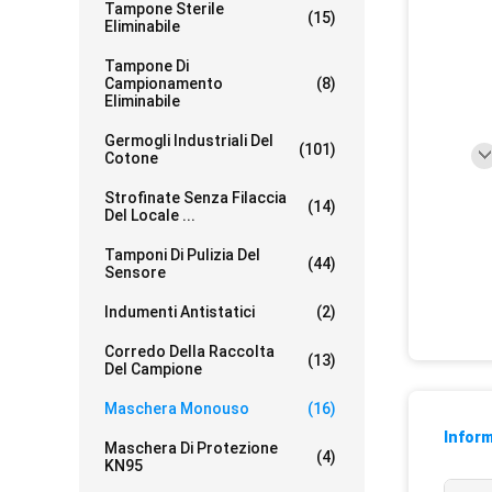
Tampone Sterile
(15)
Eliminabile
Tampone Di
Campionamento
(8)
Eliminabile
Germogli Industriali Del
(101)
Cotone
Strofinate Senza Filaccia
(14)
Del Locale ...
Tamponi Di Pulizia Del
(44)
Sensore
Indumenti Antistatici
(2)
Corredo Della Raccolta
(13)
Del Campione
Maschera Monouso
(16)
Inform
Maschera Di Protezione
(4)
KN95