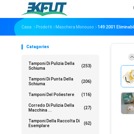
Casa
Prodotti
Maschera Monouso
149:2001 Eliminabi
Catagories
Tamponi Di Pulizia Della
(253)
Schiuma
Tamponi Di Punta Della
(206)
Schiuma
Tamponi Del Poliestere
(116)
Corredo Di Pulizia Della
(27)
Macchina ...
Tamponi Della Raccolta Di
(62)
Esemplare