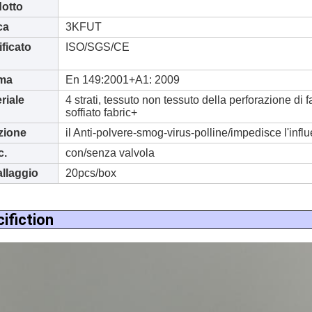
otto
ca
3KFUT
ificato
ISO/SGS/CE
ma
En 149:2001+A1: 2009
riale
4 strati, tessuto non tessuto della perforazione di
soffiato fabric+
zione
il Anti-polvere-smog-virus-polline/impedisce l'infl
c.
con/senza valvola
llaggio
20pcs/box
ifiction