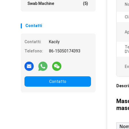
Swab Machine
(5)
No
Cl
Contatti
Ap
Contatti:
Kacily
T
Telefono:
86-15050174393
D'
Ev
Contatto
Descri
Masc
masc
Nom