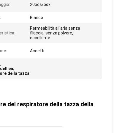
aggio:
20pcs/box
:
Bianco
Permeabilità all'aria senza
eristica:
filaccia, senza polvere,
eccellente
one:
Accetti
a
,
dell'en
,
ore della tazza
 del respiratore della tazza della