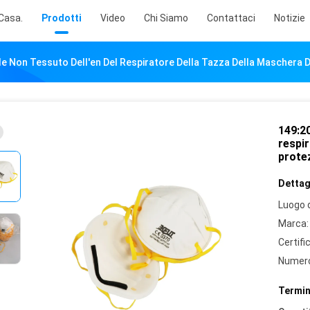
Casa.
Prodotti
Video
Chi Siamo
Contattaci
Notizie
le Non Tessuto Dell'en Del Respiratore Della Tazza Della Maschera 
149:20
respir
prote
Dettagl
Luogo d
Marca:
Certifi
Numero
Termin