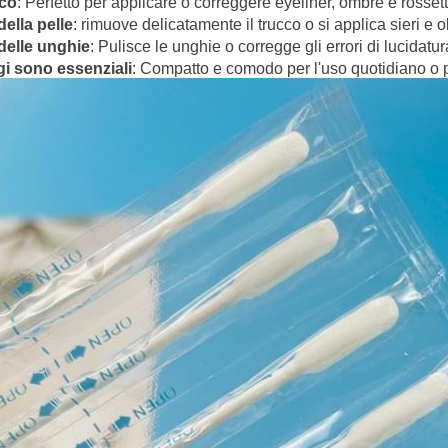
cco
: Perfetto per applicare o correggere eyeliner, ombre e rossett
ella pelle
: rimuove delicatamente il trucco o si applica sieri e ol
delle unghie
: Pulisce le unghie o corregge gli errori di lucidatur
gi sono essenziali
: Compatto e comodo per l'uso quotidiano o pe