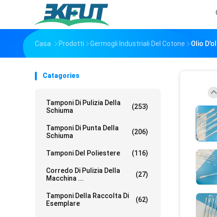
Casa
Prodotti
Germogli Industriali Del Cotone
Olio D'o
Catagories
Tamponi Di Pulizia Della
(253)
Schiuma
Tamponi Di Punta Della
(206)
Schiuma
Tamponi Del Poliestere
(116)
Corredo Di Pulizia Della
(27)
Macchina ...
Tamponi Della Raccolta Di
(62)
Esemplare