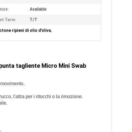
ize:
Available
nt Term:
T/T
one ripieni di olio d'oliva
,
 punta tagliente Micro Mini Swab
in movimento.
ucco, l'altra per i ritocchi o la rimozione.
ile.