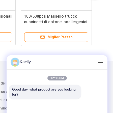
sionali
100/500pcs Massello trucco
cuscinetti di cotone ipoallergenici
rotondi cuscinetti facciali non
ion
tessuti con borsa da viaggio
Miglior Prezzo
Kacily
Scrivici
12:38 PM
 del tonghe,
Good day, what product are you looking 
arco scientifico,
for?
ustriale, città
vincia di