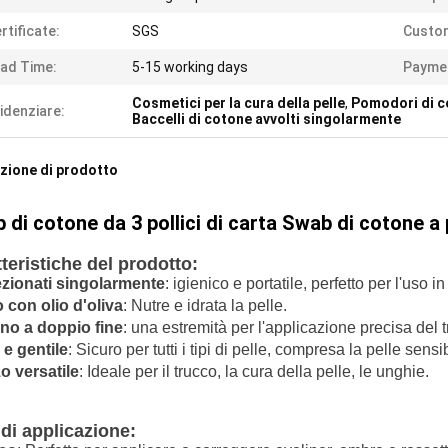
rtificate:
SGS
Custom
ad Time:
5-15 working days
Payme
Cosmetici per la cura della pelle
,
Pomodori di cot
idenziare:
Baccelli di cotone avvolti singolarmente
zione di prodotto
 di cotone da 3 pollici di carta Swab di cotone a
teristiche del prodotto:
zionati singolarmente
: igienico e portatile, perfetto per l'uso 
 con olio d'oliva
: Nutre e idrata la pelle.
no a doppio fine
: una estremità per l'applicazione precisa del tr
 e gentile
: Sicuro per tutti i tipi di pelle, compresa la pelle sensib
zo versatile
: Ideale per il trucco, la cura della pelle, le unghie.
di applicazione: