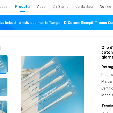
Casa.
Prodotti
Video
Chi Siamo
Contattaci
Notizie
liva Imbottito Individualmente Tamponi Di Cotone Riempiti Trucco Cur
Olio d
cotone
giorna
Dettagl
Place o
Marca:
Certifi
Model 
Termin