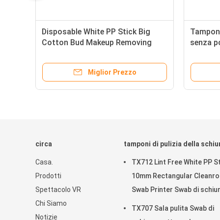
Disposable White PP Stick Big
Tampone 
a
Cotton Bud Makeup Removing
senza po
li
Qtips Skin Care Cotton Swab with
testa 15
ori
40mm Long Cotton Head
tampone
Miglior Prezzo
circa
tamponi di pulizia della schi
Casa.
TX712 Lint Free White PP St
Prodotti
10mm Rectangular Cleanr
Spettacolo VR
Swab Printer Swab di schi
Chi Siamo
ESD per la pulizia
TX707 Sala pulita Swab di
Notizie