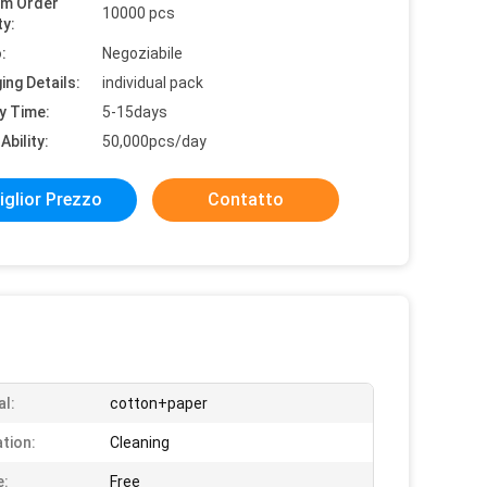
um Order
10000 pcs
ty:
:
Negoziabile
ing Details:
individual pack
y Time:
5-15days
Ability:
50,000pcs/day
iglior Prezzo
Contatto
al:
cotton+paper
ation:
Cleaning
e:
Free