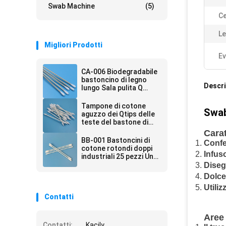
Swab Machine
(5)
Ce
Le
Migliori Prodotti
Ev
CA-006 Biodegradabile
bastoncino di legno
Descri
lungo Sala pulita Q
Suggerimenti di cotone
industriale bastoncino
Tampone di cotone
Swab
per la pulizia
aguzzo dei Qtips delle
teste del bastone di
carta amichevole di
Carat
Eco doppio per il locale
BB-001 Bastoncini di
Confe
senza polvere CA-003
cotone rotondi doppi
Infuso
industriali 25 pezzi Una
carta per manici per
Diseg
sacchetti
Dolce
Utiliz
Contatti
Aree 
Contatti:
Kacily