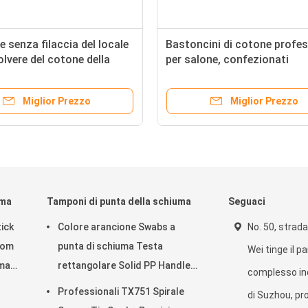
senza filaccia del locale
Bastoncini di cotone profes
lvere del cotone della
per salone, confezionati
0mm del poliestere del
singolarmente, con punte
 medico del germoglio
rotonde/a punta, per extens
Miglior Prezzo
Miglior Prezzo
ciglia e uso spa
uma
Tamponi di punta della schiuma
Seguaci
ick
Colore arancione Swabs a
No. 50, strada
oom
punta di schiuma Testa
Wei tinge il p
uma
rettangolare Solid PP Handle
complesso ind
Lint Swabs Free
Professionali TX751 Spirale
di Suzhou, pro