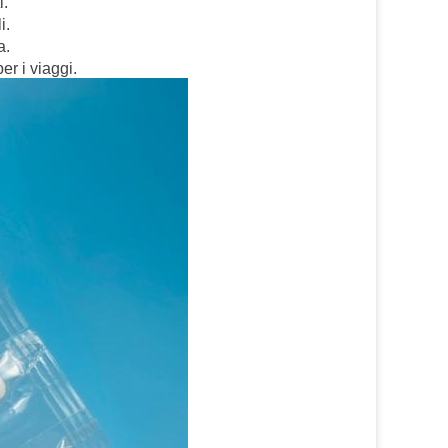
i.
i.
a.
r i viaggi.