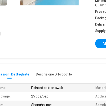
Minim
Quanti
Prezzo
Packag
Deliver
Supply 
M
azioni Dettagliate
Descrizione Di Prodotto
ame:
Pointed cotton swab
Materi
ckage:
25 pcs/bag
Applic
rt:
Shanghai port
Sampl