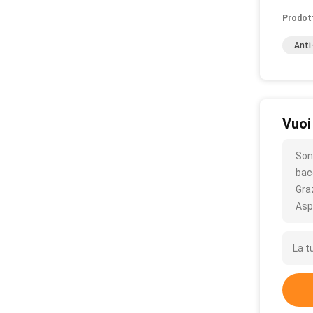
Prodot
Anti
Vuoi
Sono
bacc
Gra
Asp