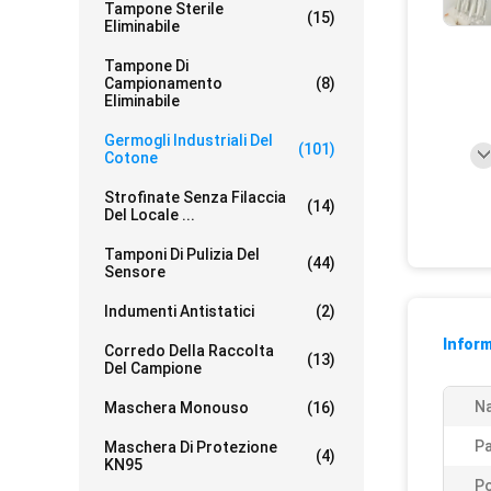
Tampone Sterile
(15)
Eliminabile
Tampone Di
Campionamento
(8)
Eliminabile
Germogli Industriali Del
(101)
Cotone
Strofinate Senza Filaccia
(14)
Del Locale ...
Tamponi Di Pulizia Del
(44)
Sensore
Indumenti Antistatici
(2)
Inform
Corredo Della Raccolta
(13)
Del Campione
N
Maschera Monouso
(16)
Pa
Maschera Di Protezione
(4)
KN95
Po