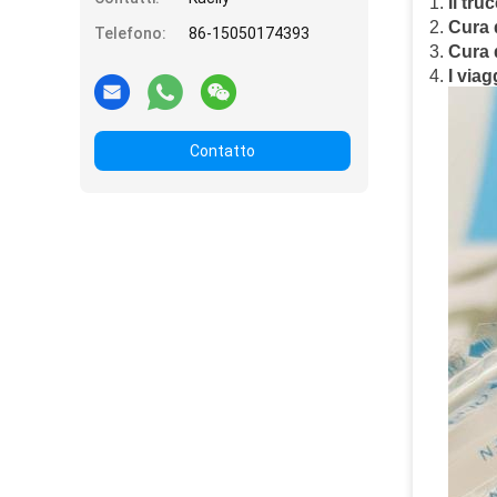
Il tru
Cura d
Telefono:
86-15050174393
Cura 
I viag
Contatto