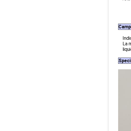
Campo
Indi
La m
liqu
Speci