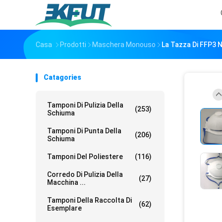
Casa
Prodotti
Maschera Monouso
La Tazza Di FFP3 N
Catagories
Tamponi Di Pulizia Della
(253)
Schiuma
Tamponi Di Punta Della
(206)
Schiuma
Tamponi Del Poliestere
(116)
Corredo Di Pulizia Della
(27)
Macchina ...
Tamponi Della Raccolta Di
(62)
Esemplare