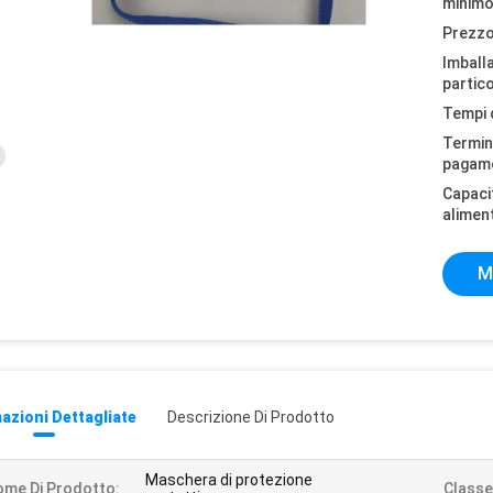
minimo
Prezzo
Imball
partico
Tempi 
Termini
pagam
Capaci
alimen
M
azioni Dettagliate
Descrizione Di Prodotto
Maschera di protezione
me Di Prodotto:
Classe