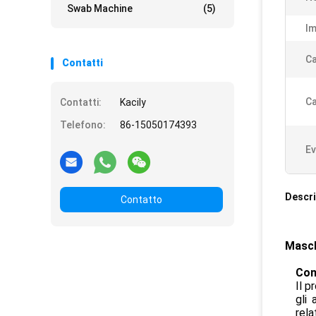
Swab Machine
(5)
Im
C
Contatti
Ca
Contatti:
Kacily
Telefono:
86-15050174393
Ev
Descri
Contatto
Masch
Con
Il p
gli 
rela