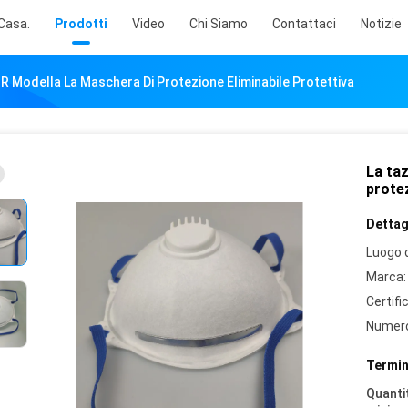
Casa.
Prodotti
Video
Chi Siamo
Contattaci
Notizie
R Modella La Maschera Di Protezione Eliminabile Protettiva
La ta
protez
Dettagl
Luogo d
Marca:
Certifi
Numero
Termin
Quantit