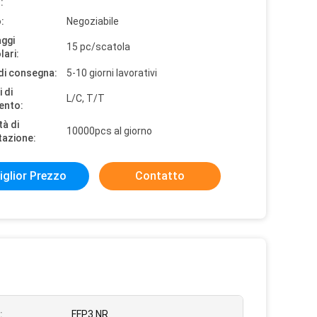
:
:
Negoziabile
aggi
15 pc/scatola
lari:
di consegna:
5-10 giorni lavorativi
 di
L/C, T/T
ento:
tà di
10000pcs al giorno
tazione:
iglior Prezzo
Contatto
:
FFP3 NR