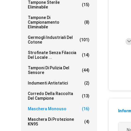
Tampone Sterile
(15)
Eliminabile
Tampone Di
Campionamento
(8)
Eliminabile
Germogli Industriali Del
(101)
Cotone
Strofinate Senza Filaccia
(14)
Del Locale ...
Tamponi Di Pulizia Del
(44)
Sensore
Indumenti Antistatici
(2)
Corredo Della Raccolta
(13)
Del Campione
Maschera Monouso
(16)
Inform
Maschera Di Protezione
(4)
KN95
No