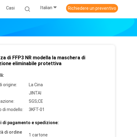
Italian
Casi
Richiedere un preventivo
zza di FFP3 NR modella la maschera di
ione eliminabile protettiva
i:
i origine:
La Cina
JINTAI
cazione:
SGS;CE
 di modello:
3KFT-01
i di pagamento e spedizione:
à di ordine
1 cartone