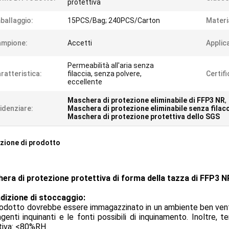
protettiva
ballaggio:
15PCS/Bag; 240PCS/Carton
Materi
ampione:
Accetti
Applic
Permeabilità all'aria senza
ratteristica:
filaccia, senza polvere,
Certifi
eccellente
Maschera di protezione eliminabile di FFP3 NR
,
idenziare:
Maschera di protezione eliminabile senza filac
Maschera di protezione protettiva dello SGS
zione di prodotto
era di protezione protettiva di forma della tazza di FFP3 NR 
dizione di stoccaggio:
rodotto dovrebbe essere immagazzinato in un ambiente ben ventil
agenti inquinanti e le fonti possibili di inquinamento. Inoltr
tiva: <80%RH.