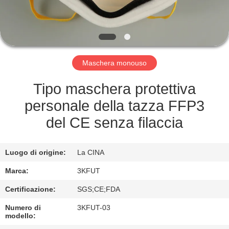
FABBRICA
CONTROLLO
DELLA
Maschera monouso
QUALITÀ
Tipo maschera protettiva
CONTATTACI
personale della tazza FFP3
del CE senza filaccia
NOTIZIE
Luogo di origine:
La CINA
CASI
Marca:
3KFUT
Certificazione:
SGS;CE;FDA
CHIEDI UN
Numero di
3KFUT-03
PREVENTIVO
modello: