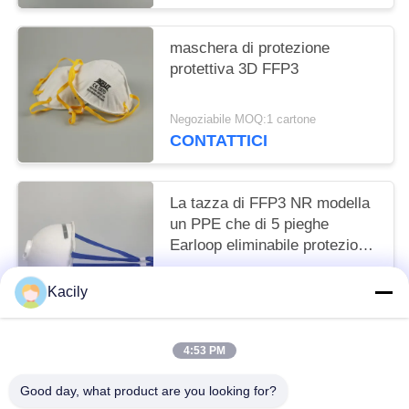
maschera di protezione
protettiva 3D FFP3
Negoziabile MOQ:1 cartone
CONTATTICI
La tazza di FFP3 NR modella
un PPE che di 5 pieghe
Earloop eliminabile protezione
la maschera
Negoziabile MOQ:1 cartone
Kacily
CONTATTICI
4:53 PM
Categorie popolari
Tutti
Good day, what product are you looking for?